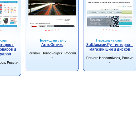
☆
★
★
☆
☆
☆
☆
☆
☆
☆
☆
сайт:
Переход на сайт:
Переход на сайт:
нтернет-
АвтоОптикс
ЗаШинами.Ру - интернет-
оваров и
магазин шин и дисков
Регион: Новосибирск, Россия
суаров
-
Регион: Новосибирск, Россия
-
рск, Россия