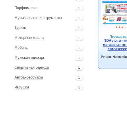
Парфюмерия
1
Музыкальные инструменты
1
★
★
★
☆
Туризм
1
Переход на 
Моторные масла
1
3DAvto.ru - и
магазин автот
Мебель
1
автоаксес
Регион: Новосиби
Мужская одежда
1
-
Спортивная одежда
1
Автоаксессуары
1
Игрушки
1