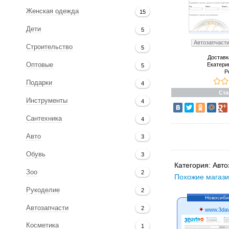
Женская одежда
15
Дети
5
Автозапчасти
Строительство
5
Доставк
Екатери
Оптовые
5
Р
Подарки
4
Ста
Инструменты
4
Сантехника
4
Авто
3
Обувь
3
Категория:
Авто
Зоо
2
Похожие магази
Рукоделие
2
Новосиби
Автозапчасти
2
www.3dav
Косметика
1