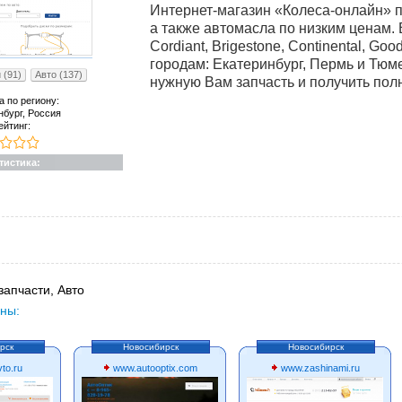
Интернет-магазин «Колеса-онлайн» п
а также автомасла по низким ценам.
Cordiant, Brigestone, Continental, Goo
городам: Екатеринбург, Пермь и Тюм
 (91)
Авто (137)
нужную Вам запчасть и получить по
а по региону:
нбург, Россия
ейтинг:
тистика:
запчасти, Авто
ны:
рск
Новосибирск
Новосибирск
to.ru
www.autooptix.com
www.zashinami.ru