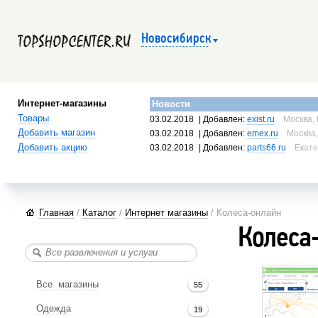
Новосибирск
Интернет-магазины
Новости
Товары
03.02.2018
| Добавлен:
exist.ru
Москва, 
Добавить магазин
03.02.2018
| Добавлен:
emex.ru
Москва,
Добавить акцию
03.02.2018
| Добавлен:
parts66.ru
Екате
Главная
/
Каталог
/
Интернет магазины
/ Колеса-онлайн
Колеса
Все магазины
55
Одежда
19