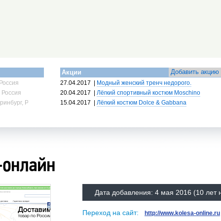
Добавить акцию
Акции
Россия
27.04.2017
|
Модный женский тренч недорого.
 Россия
20.04.2017
|
Лёгкий спортивный костюм Moschino
ринбург, Россия
15.04.2017
|
Лёгкий костюм Dolce & Gabbana
-онлайн
Дата добавления:
4 мая 2016
(10 лет 
Переход на сайт:
http://www.kolesa-online.ru