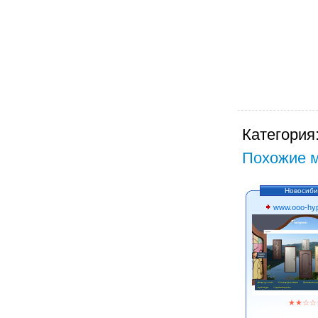
Категория
Похожие м
Новосиби
www.ooo-hyp
★
★
☆
☆