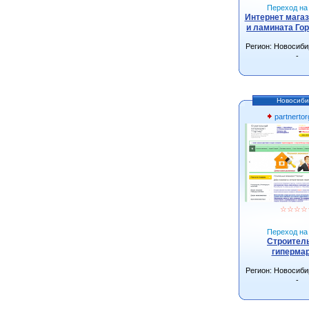
Переход на 
Интернет магаз
и ламината Го
Регион: Новосиби
-
Новосиби
partnerto
☆
☆
☆
☆
Переход на 
Строител
гиперма
Регион: Новосиби
-