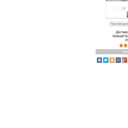
Произведени
Доставк
Нижний Но
Р
Ста