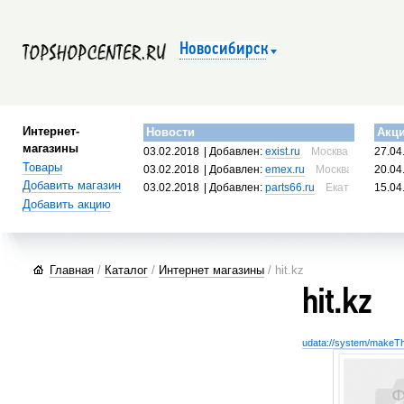
Новосибирск
Интернет-
Новости
Акц
магазины
03.02.2018
| Добавлен:
exist.ru
Москва, Россия
27.04
Товары
03.02.2018
| Добавлен:
emex.ru
Москва, Россия
20.04
Добавить магазин
03.02.2018
| Добавлен:
parts66.ru
Екатеринбург, 
15.04
Добавить акцию
Главная
/
Каталог
/
Интернет магазины
/ hit.kz
hit.kz
udata://system/makeThu