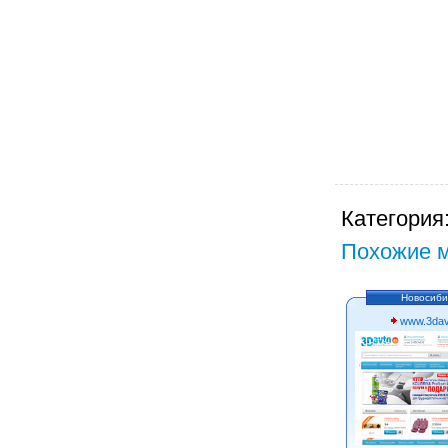
Категория
Похожие м
Новосиби
www.3dav