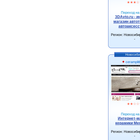
★
★
★
☆
Переход на 
3DAvto.ru - и
магазин автот
автоаксес
Регион: Новосиби
-
Новосиби
ceramplit
★
★
☆
☆
Переход на 
Интернет-м
керамики Ме
Регион: Новосиби
-