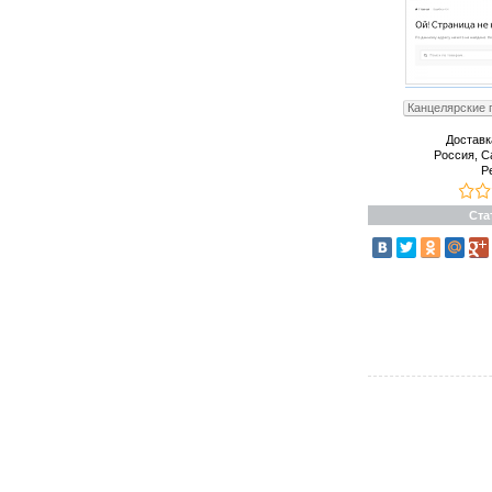
Канцелярские 
Доставк
Россия, С
Р
Ста