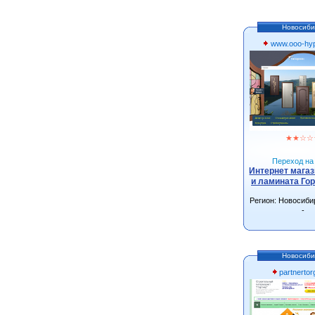
Новосиби
www.ooo-hyp
★
★
☆
☆
Переход на 
Интернет магаз
и ламината Го
Регион: Новосиби
-
Новосиби
partnerto