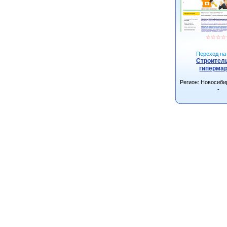
☆
☆
☆
☆
Переход на 
Строител
гиперма
Регион: Новосиби
-