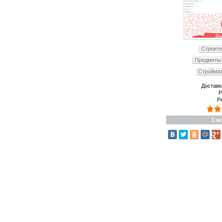
Строите
Предметы 
Строймат
Доставк
Р
Р
Ста