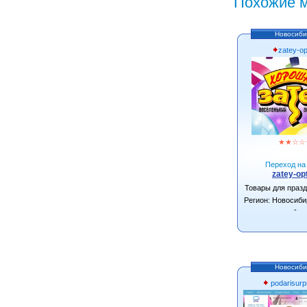
Похожие м
Новосиби
zatey-op
★
★
☆
☆
Переход на 
zatey-opt
Товары для праз
Регион: Новосиби
-
Новосиби
podarisurpr