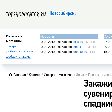
Новосибирск
Интернет-
Новости
Акц
магазины
03.02.2018
| Добавлен:
exist.ru
Москва, Россия
27.04
Товары
03.02.2018
| Добавлен:
emex.ru
Москва, Россия
20.04
Добавить магазин
03.02.2018
| Добавлен:
parts66.ru
Екатеринбург, 
15.04
Добавить акцию
Главная
/
Каталог
/
Интернет магазины
/ Закажи Пряник - сувен
Закажи
сувени
сладки