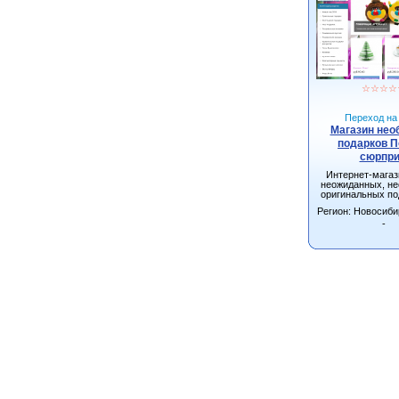
☆
☆
☆
☆
Переход на 
Магазин не
подарков 
сюрпри
Интернет-мага
неожиданных, н
оригинальных по
взрослых и д
Регион: Новосиби
Новосибирске с д
всей Росс
-