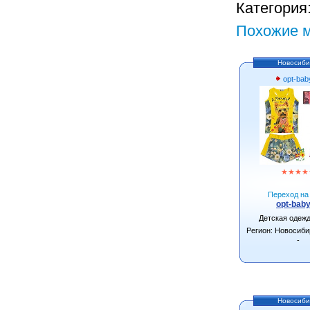
Категория
Похожие м
Новосиби
opt-bab
★
★
★
★
Переход на 
opt-baby
Детская одеж
Регион: Новосиби
-
Новосиби