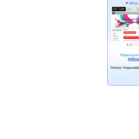
hitsox.
★
★
☆
☆
Переход на 
HitSo
Регион: Новосиби
-