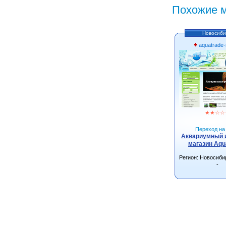
Похожие м
Новосиби
aquatrade-
★
★
☆
☆
Переход на 
Аквариумный 
магазин Aqu
Регион: Новосиби
-