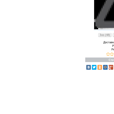
Зоо (48)
Доставк
Р
Р
Ста