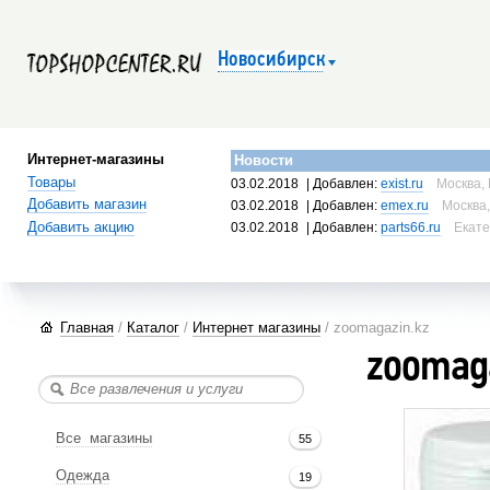
Новосибирск
Интернет-магазины
Новости
Товары
03.02.2018
| Добавлен:
exist.ru
Москва, 
Добавить магазин
03.02.2018
| Добавлен:
emex.ru
Москва,
Добавить акцию
03.02.2018
| Добавлен:
parts66.ru
Екате
Главная
/
Каталог
/
Интернет магазины
/ zoomagazin.kz
zoomag
Все магазины
55
Одежда
19