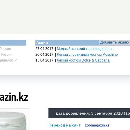
Добавить акцию
Акции
Россия
27.04.2017
|
Модный женский тренч недорого.
 Россия
20.04.2017
|
Лёгкий спортивный костюм Moschino
ринбург, Россия
15.04.2017
|
Лёгкий костюм Dolce & Gabbana
azin.kz
Дата добавления:
3 сентября 2010
(16
Переход на сайт:
zoomagazin.kz