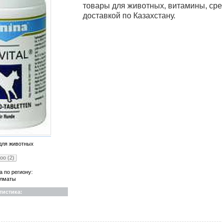
товары для животных, витамины, сред
доставкой по Казахстану.
для животных
оо (2)
а по региону:
лматы
тистика: