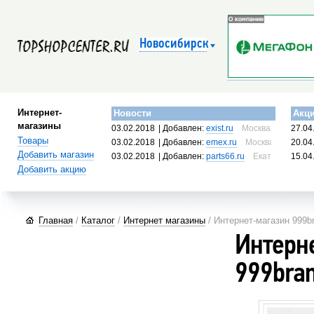
Новосибирск
Интернет-
Новости
Акц
магазины
03.02.2018
| Добавлен:
exist.ru
Москва, Россия
27.04
Товары
03.02.2018
| Добавлен:
emex.ru
Москва, Россия
20.04
Добавить магазин
03.02.2018
| Добавлен:
parts66.ru
Екатеринбург, 
15.04
Добавить акцию
Главная
/
Каталог
/
Интернет магазины
/ Интернет-магазин 999b
Интерн
999bra