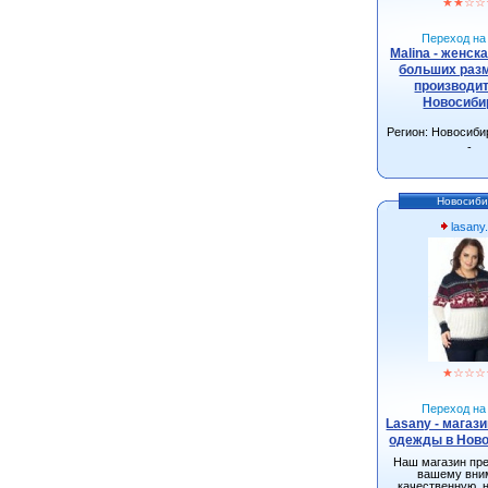
★
★
☆
☆
Переход на 
Malina - женск
больших разм
производит
Новосиби
Регион: Новосиби
-
Новосиби
lasany
★
☆
☆
☆
Переход на 
Lasany - магаз
одежды в Нов
Наш магазин пр
вашему вни
качественную, 