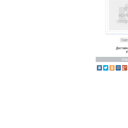
Одеж
Доставк
Р
Ста