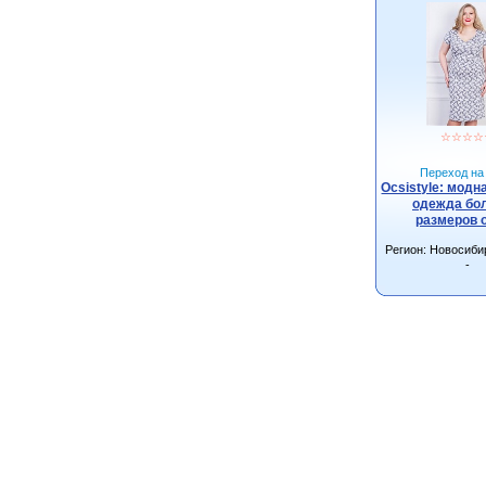
☆
☆
☆
☆
Переход на 
Ocsistyle: модн
одежда бо
размеров 
Регион: Новосиби
-