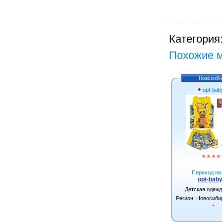
Категория
Похожие м
Новосиби
opt-bab
★
★
★
★
Переход на 
opt-baby
Детская одеж
Регион: Новосиби
-