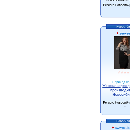
одежду от произ
Регион: Новосиби
г.Новосиби
-
Новосиби
zeexee
☆
☆
☆
☆
Переход на 
Женская одежда
производит
Новосиби
Регион: Новосиби
-
Новосиби
www.ocsist