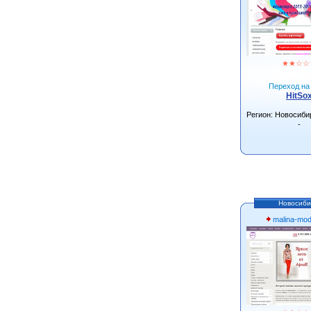
★
★
☆
☆
Переход на 
HitSo
Регион: Новосиби
-
Новосиби
malina-mo