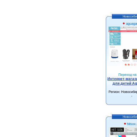
Новосиби
aguaga
★
★
☆
☆
Переход на 
Интернет-магаз
для детей Ag
Регион: Новосиби
-
Новосиби
hitsox.