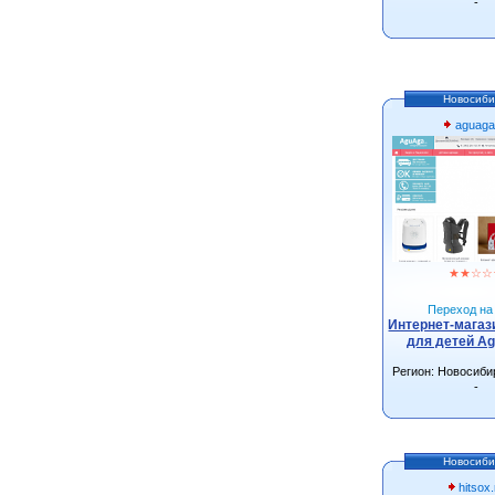
-
Новосиби
aguaga
★
★
☆
☆
Переход на 
Интернет-магаз
для детей Ag
Регион: Новосиби
-
Новосиби
hitsox.