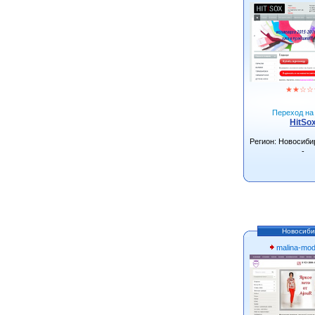
★
★
☆
☆
Переход на 
HitSo
Регион: Новосиби
-
Новосиби
malina-mo