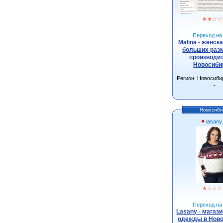
★
★
☆
☆
Переход на 
Malina - женск
больших разм
производит
Новосиби
Регион: Новосиби
-
Новосиби
lasany
★
☆
☆
☆
Переход на 
Lasany - магаз
одежды в Нов