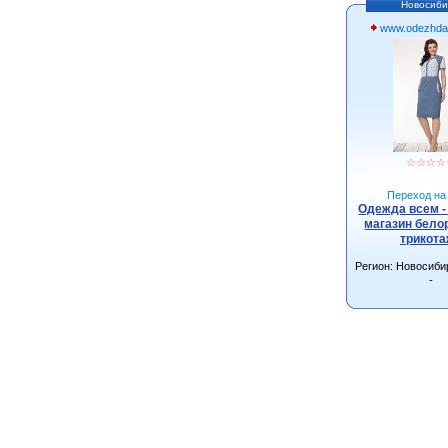
Новосиби
www.odezhda
☆
☆
☆
☆
Переход на 
Одежда всем -
магазин бело
трикот
Регион: Новосиби
-