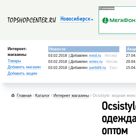
Новосибирск
Интернет-
Новости
Акц
магазины
03.02.2018
| Добавлен:
exist.ru
Москва, Россия
27.04
Товары
03.02.2018
| Добавлен:
emex.ru
Москва, Россия
20.04
Добавить магазин
03.02.2018
| Добавлен:
parts66.ru
Екатеринбург, 
15.04
Добавить акцию
Главная
/
Каталог
/
Интернет магазины
/ Ocsistyle: модная жен
Ocsisty
одежда
оптом