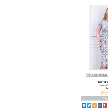
Женская одежда 
Доставк
Новосиб
Р
Ста