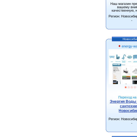
Наш магазин пр
вашему вни
качественную, 
одежду от произ
Регион: Новосиби
г.Новосиби
-
Новосиби
energy-wa
★
☆
☆
☆
Переход на 
Энергия Воды 
сантехни
Новосиби
Регион: Новосиби
-