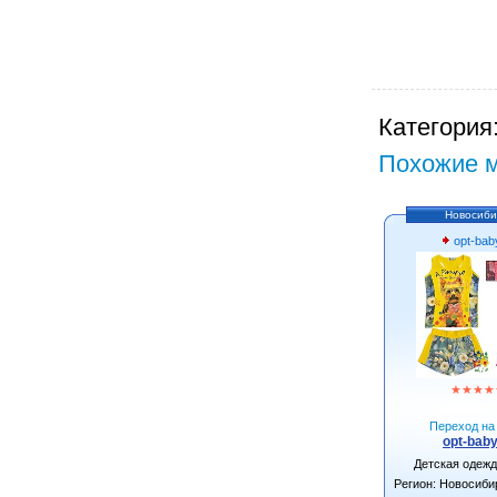
Категория
Похожие м
Новосиби
opt-bab
★
★
★
★
Переход на 
opt-baby
Детская одеж
Регион: Новосиби