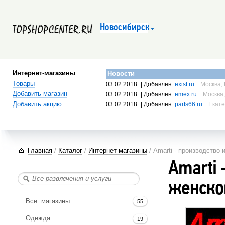
Новосибирск
Интернет-магазины
Новости
Товары
03.02.2018
| Добавлен:
exist.ru
Москва, 
Добавить магазин
03.02.2018
| Добавлен:
emex.ru
Москва,
Добавить акцию
03.02.2018
| Добавлен:
parts66.ru
Екате
Главная
/
Каталог
/
Интернет магазины
/ Amarti - производство
Amarti 
женско
Все магазины
55
Одежда
19