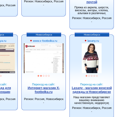
Регион: Новосибирск, Россия
почтой
-
рск, Россия
Пряжа из акрила, шерсти,
вискозы, ангоры, хлопка,
альпаки в различных
сочетаниях. Большой
Регион: Новосибирск, Россия
ассортимент спиц, крючков и
других инструментов для
-
вязания.
рск
Новосибирск
Новосибирск
ya.ru
www.x-footbolka.ru
lasany.ru
☆
★
★
☆
☆
☆
★
☆
☆
☆
☆
сайт:
Переход на сайт:
Переход на сайт:
жда для
Интернет-магазин X-
Lasany - магазин женской
женщин
footbolka.ru
одежды в Новосибирске
Наш магазин представляет
рск, Россия
Регион: Россия, Новосибирск
вашему вниманию
-
качественную, недорогую
одежду от производителей
Регион: Новосибирск, Россия
г.Новосибирска.
-