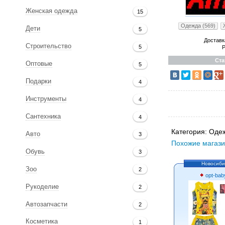
Женская одежда
15
Одежда (569)
Дети
5
Доставк
Строительство
5
Р
Ста
Оптовые
5
Подарки
4
Инструменты
4
Сантехника
4
Категория:
Одеж
Авто
3
Похожие магази
Обувь
3
Новосиби
Зоо
2
opt-bab
Рукоделие
2
Автозапчасти
2
Косметика
1