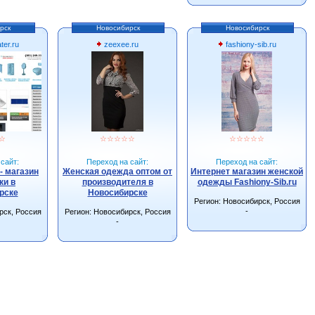
рск
Новосибирск
Новосибирск
ter.ru
zeexee.ru
fashiony-sib.ru
☆
☆
☆
☆
☆
☆
☆
☆
☆
☆
☆
сайт:
Переход на сайт:
Переход на сайт:
- магазин
Женская одежда оптом от
Интернет магазин женской
ки в
производителя в
одежды Fashiony-Sib.ru
рске
Новосибирске
Регион: Новосибирск, Россия
-
рск, Россия
Регион: Новосибирск, Россия
-