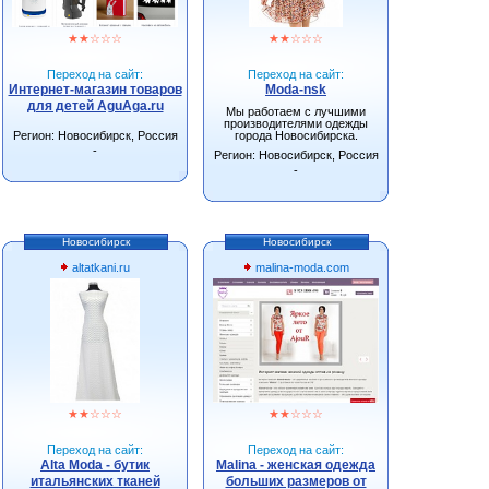
★
★
☆
☆
☆
★
★
☆
☆
☆
Переход на сайт:
Переход на сайт:
Интернет-магазин товаров
Moda-nsk
для детей AguAga.ru
Мы работаем с лучшими
производителями одежды
Регион: Новосибирск, Россия
города Новосибирска.
-
Регион: Новосибирск, Россия
-
Новосибирск
Новосибирск
altatkani.ru
malina-moda.com
★
★
☆
☆
☆
★
★
☆
☆
☆
Переход на сайт:
Переход на сайт:
Alta Moda - бутик
Malina - женская одежда
итальянских тканей
больших размеров от