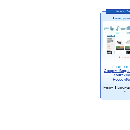
Новосиби
energy-wa
★
☆
☆
☆
Переход на 
Энергия Воды 
сантехни
Новосиби
Регион: Новосиби
-