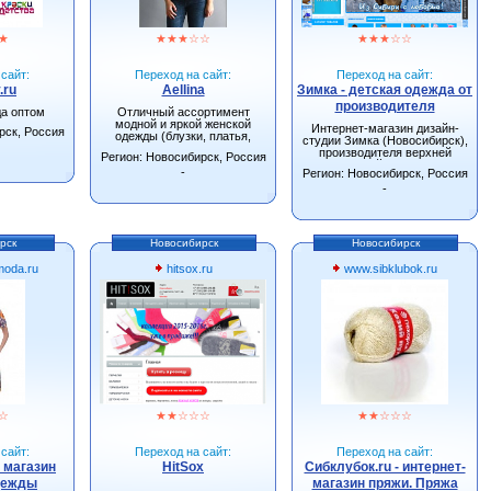
★
★
★
★
☆
☆
★
★
★
☆
☆
сайт:
Переход на сайт:
Переход на сайт:
.ru
Aellina
Зимка - детская одежда от
производителя
да оптом
Отличный ассортимент
модной и яркой женской
Интернет-магазин дизайн-
рск, Россия
одежды (блузки, платья,
студии Зимка (Новосибирск),
сарафаны, туники).
производителя верхней
Регион: Новосибирск, Россия
детской одежды.
-
Регион: Новосибирск, Россия
-
рск
Новосибирск
Новосибирск
oda.ru
hitsox.ru
www.sibklubok.ru
☆
★
★
☆
☆
☆
★
★
☆
☆
☆
сайт:
Переход на сайт:
Переход на сайт:
- магазин
HitSox
Сибклубок.ru - интернет-
дежды
магазин пряжи. Пряжа