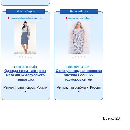
Новосибирск
Новосибирск
www.odezhda-vsem.ru
www.ocsistyle.ru
☆
☆
☆
☆
☆
☆
☆
☆
☆
☆
Переход на сайт:
Переход на сайт:
Одежда всем - интернет
Ocsistyle: модная женская
магазин белорусского
одежда больших
трикотажа
размеров оптом
Регион: Новосибирск, Россия
Регион: Новосибирск, Россия
-
-
Всего: 20