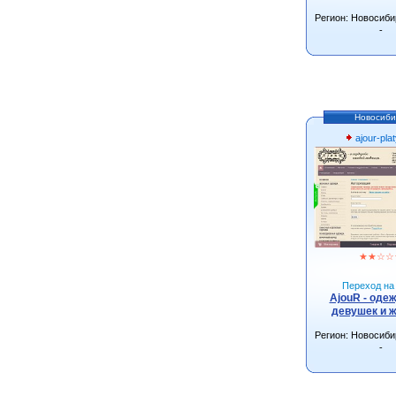
Регион: Новосиби
-
Новосиби
ajour-plat
★
★
☆
☆
Переход на 
AjouR - оде
девушек и 
Регион: Новосиби
-