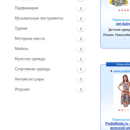
Парфюмерия
1
★
★
★
★
Музыкальные инструменты
1
Переход на 
opt-baby
Туризм
1
Детская одеж
Регион: Новосиби
Моторные масла
1
-
Мебель
1
Мужская одежда
1
Новосиби
Спортивная одежда
1
www.podium
Автоаксессуары
1
Игрушки
1
★
★
☆
☆
Переход на 
PodiuModa.ru 
женской о