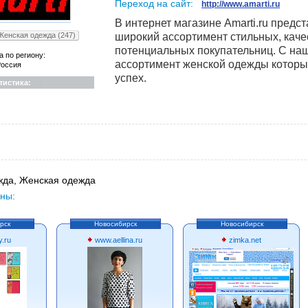
Переход на сайт:
http://www.amarti.ru
В интернет магазине Amarti.ru пред
Женская одежда (247)
широкий ассортимент стильных, кач
потенциальных покупательниц. С на
а по региону:
ассортимент женской одежды которы
оссия
успех.
тистика:
да, Женская одежда
ны:
рск
Новосибирск
Новосибирск
y.ru
www.aellina.ru
zimka.net