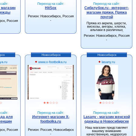
сайт:
Переход на сайт:
Переход на сайт:
- магазин
HitSox
Сибклубок.ru - интернет-
дежды
магазин пряжи. Пряжа
Регион: Новосибирск, Россия
почтой
-
рск, Россия
Пряжа из акрила, шерсти,
вискозы, ангоры, хлопка,
альпаки в различных
сочетаниях. Большой
Регион: Новосибирск, Россия
ассортимент спиц, крючков и
других инструментов для
-
вязания.
рск
Новосибирск
Новосибирск
ya.ru
www.x-footbolka.ru
lasany.ru
☆
★
★
☆
☆
☆
★
☆
☆
☆
☆
сайт:
Переход на сайт:
Переход на сайт:
жда для
Интернет-магазин X-
Lasany - магазин женской
женщин
footbolka.ru
одежды в Новосибирске
Наш магазин представляет
рск, Россия
Регион: Россия, Новосибирск
вашему вниманию
-
качественную, недорогую