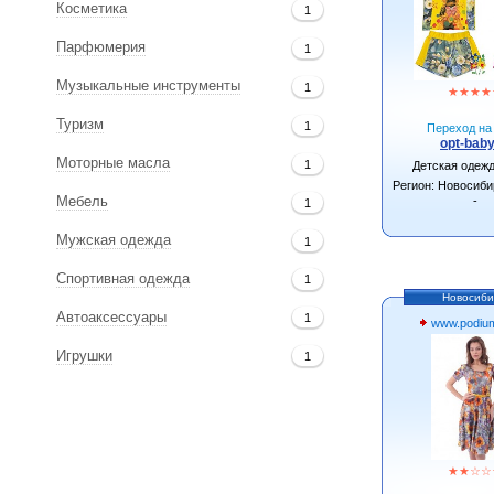
Косметика
1
Парфюмерия
1
Музыкальные инструменты
1
★
★
★
★
Туризм
1
Переход на 
opt-baby
Моторные масла
1
Детская одеж
Регион: Новосиби
-
Мебель
1
Мужская одежда
1
Спортивная одежда
1
Новосиби
Автоаксессуары
1
www.podium
Игрушки
1
★
★
☆
☆