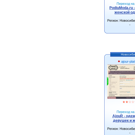
Переход на 
PodiuModa.ru 
женской о
Регион: Новосиби
-
Новосиби
ajour-plat
★
★
☆
☆
Переход на 
AjouR - оде
девушек и 
Регион: Новосиби
-