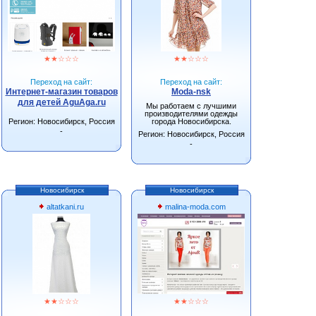
★
★
☆
☆
☆
★
★
☆
☆
☆
Переход на сайт:
Переход на сайт:
Интернет-магазин товаров
Moda-nsk
для детей AguAga.ru
Мы работаем с лучшими
производителями одежды
Регион: Новосибирск, Россия
города Новосибирска.
-
Регион: Новосибирск, Россия
-
Новосибирск
Новосибирск
altatkani.ru
malina-moda.com
★
★
☆
☆
☆
★
★
☆
☆
☆