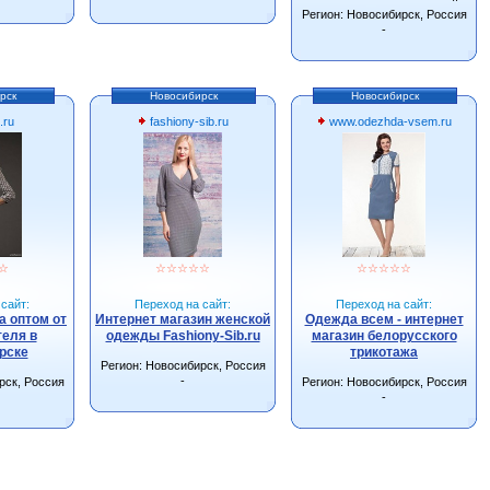
одежду от производителей
Регион: Новосибирск, Россия
г.Новосибирска.
-
рск
Новосибирск
Новосибирск
.ru
fashiony-sib.ru
www.odezhda-vsem.ru
☆
☆
☆
☆
☆
☆
☆
☆
☆
☆
☆
сайт:
Переход на сайт:
Переход на сайт:
 оптом от
Интернет магазин женской
Одежда всем - интернет
еля в
одежды Fashiony-Sib.ru
магазин белорусского
рске
трикотажа
Регион: Новосибирск, Россия
-
рск, Россия
Регион: Новосибирск, Россия
-