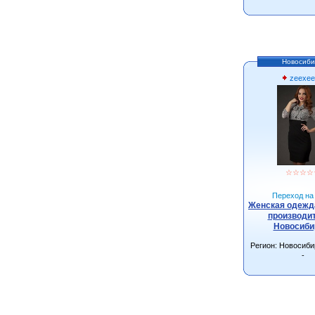
Новосиби
zeexee
☆
☆
☆
☆
Переход на 
Женская одежда
производит
Новосиби
Регион: Новосиби
-