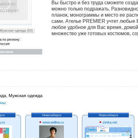
Вы быстро и без труда сможете созда
можно только подражать. Разновидно
планок, монограммы и место ее рас
сами. Ателье PREMIER учтет любые
любое удобное для Вас время, домой
Мужская одежда (63)
множество уже готовых костюмов, сор
а по региону:
оссия
тистика:
да, Мужская одежда
ны:
рск
Новосибирск
Новосибирск
y.ru
www.aellina.ru
zimka.net