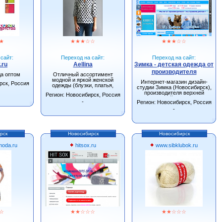
★
★
★
★
☆
☆
★
★
★
☆
☆
сайт:
Переход на сайт:
Переход на сайт:
.ru
Aellina
Зимка - детская одежда от
производителя
да оптом
Отличный ассортимент
модной и яркой женской
Интернет-магазин дизайн-
рск, Россия
одежды (блузки, платья,
студии Зимка (Новосибирск),
сарафаны, туники).
производителя верхней
Регион: Новосибирск, Россия
детской одежды.
-
Регион: Новосибирск, Россия
-
рск
Новосибирск
Новосибирск
oda.ru
hitsox.ru
www.sibklubok.ru
☆
★
★
☆
☆
☆
★
★
☆
☆
☆