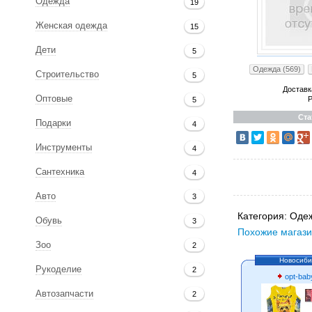
Одежда
19
Женская одежда
15
Дети
5
Одежда (569)
Строительство
5
Доставк
Оптовые
Р
5
Ста
Подарки
4
Инструменты
4
Сантехника
4
Авто
3
Категория:
Одеж
Обувь
3
Похожие магази
Зоо
2
Новосиби
Рукоделие
2
opt-bab
Автозапчасти
2