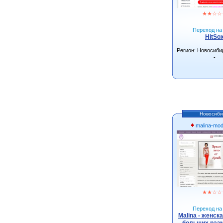
★
★
☆
☆
Переход на 
HitSo
Регион: Новосиби
-
Новосиби
malina-mo
★
★
☆
☆
Переход на 
Malina - женск
больших разм