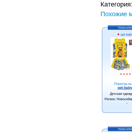
Категория
Похожие м
Новосиби
opt-bab
★
★
★
★
Переход на 
opt-baby
Детская одеж
Регион: Новосиби
-
Новосиби