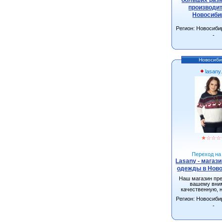
производит
Новосиби
Регион: Новосиби
-
Новосиби
lasany
★
☆
☆
☆
Переход на 
Lasany - магаз
одежды в Нов
Наш магазин пр
вашему вни
качественную, 
одежду от произ
Регион: Новосиби
г.Новосиби
-