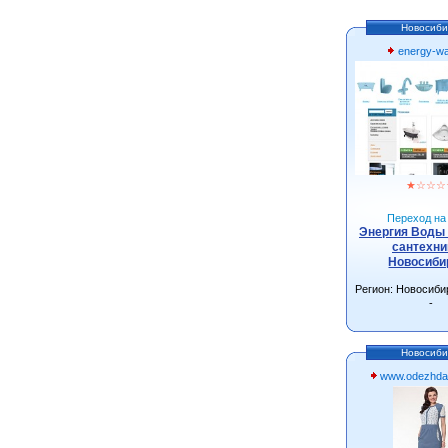
Новосиби
energy-wa
★
☆
☆
☆
Переход на 
Энергия Воды 
сантехни
Новосиби
Регион: Новосиби
-
Новосиби
www.odezhda