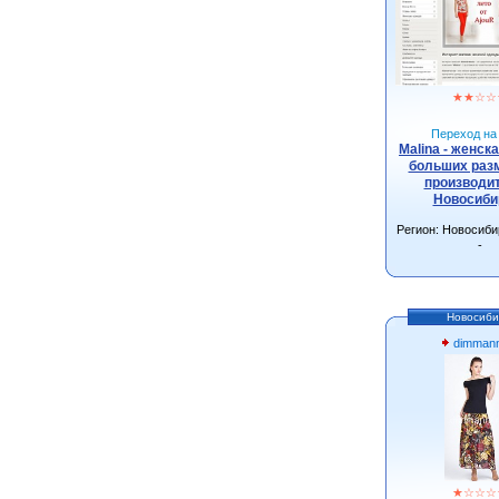
★
★
☆
☆
Переход на 
Malina - женск
больших разм
производит
Новосиби
Регион: Новосиби
-
Новосиби
dimmann
★
☆
☆
☆