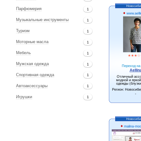
Новосиби
Парфюмерия
1
www.aelli
Музыкальные инструменты
1
Туризм
1
Моторные масла
1
Мебель
1
★
★
★
☆
Мужская одежда
1
Переход на 
Aellin
Спортивная одежда
1
Отличный асс
модной и яркой
одежды (блузки
Автоаксессуары
1
сарафаны, ту
Регион: Новосиби
-
Игрушки
1
Новосиби
malina-mo