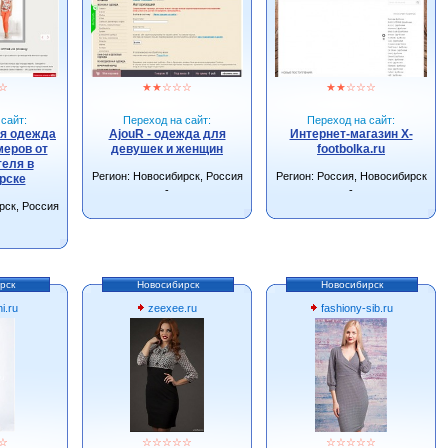
☆
★
★
☆
☆
☆
★
★
☆
☆
☆
сайт:
Переход на сайт:
Переход на сайт:
ая одежда
AjouR - одежда для
Интернет-магазин X-
еров от
девушек и женщин
footbolka.ru
еля в
Регион: Новосибирск, Россия
Регион: Россия, Новосибирск
рске
-
-
рск, Россия
рск
Новосибирск
Новосибирск
i.ru
zeexee.ru
fashiony-sib.ru
☆
☆
☆
☆
☆
☆
☆
☆
☆
☆
☆