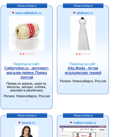
Новосибирск
Новосибирск
www.sibklubok.ru
altatkani.ru
★
★
☆
☆
☆
★
★
☆
☆
☆
Переход на сайт:
Переход на сайт:
Сибклубок.ru - интернет-
Alta Moda - бутик
магазин пряжи. Пряжа
итальянских тканей
почтой
Регион: Новосибирск, Россия
Пряжа из акрила, шерсти,
-
вискозы, ангоры, хлопка,
альпаки в различных
сочетаниях. Большой
Регион: Новосибирск, Россия
ассортимент спиц, крючков и
других инструментов для
-
вязания.
Новосибирск
Новосибирск
lasany.ru
malina-moda.ru