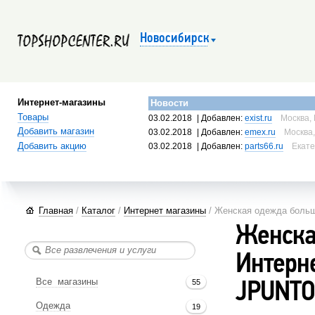
Новосибирск
Интернет-магазины
Новости
Товары
03.02.2018
| Добавлен:
exist.ru
Москва, 
Добавить магазин
03.02.2018
| Добавлен:
emex.ru
Москва,
Добавить акцию
03.02.2018
| Добавлен:
parts66.ru
Екате
Главная
/
Каталог
/
Интернет магазины
/ Женская одежда больши
Женска
Интерне
Все магазины
55
JPUNTO
Одежда
19