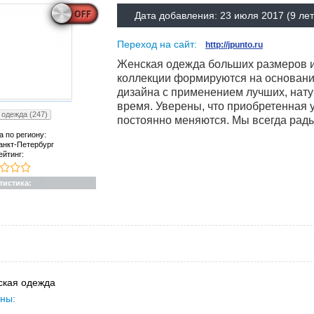
Дата добавления:
23 июля 2017
(9 лет
Переход на сайт:
http://jpunto.ru
Женская одежда больших размеров ин
коллекции формируются на основани
дизайна с применением лучших, нату
время. Уверены, что приобретенная 
одежда (247)
постоянно меняются. Мы всегда рады
а по региону:
анкт-Петербург
ейтинг:
тистика:
кая одежда
ны: