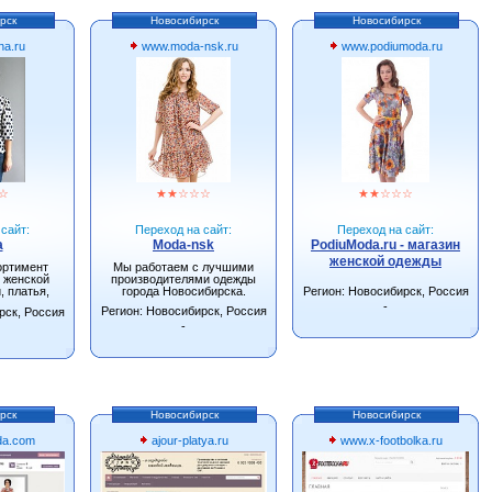
рск
Новосибирск
Новосибирск
na.ru
www.moda-nsk.ru
www.podiumoda.ru
☆
★
★
☆
☆
☆
★
★
☆
☆
☆
сайт:
Переход на сайт:
Переход на сайт:
a
Moda-nsk
PodiuModa.ru - магазин
женской одежды
ортимент
Мы работаем с лучшими
 женской
производителями одежды
, платья,
города Новосибирска.
Регион: Новосибирск, Россия
ники).
-
Регион: Новосибирск, Россия
рск, Россия
-
рск
Новосибирск
Новосибирск
da.com
ajour-platya.ru
www.x-footbolka.ru