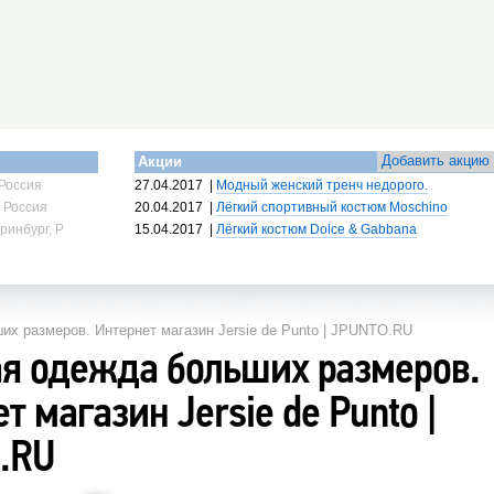
Добавить акцию
Акции
Россия
27.04.2017
|
Модный женский тренч недорого.
 Россия
20.04.2017
|
Лёгкий спортивный костюм Moschino
ринбург, Россия
15.04.2017
|
Лёгкий костюм Dolce & Gabbana
х размеров. Интернет магазин Jersie de Punto | JPUNTO.RU
я одежда больших размеров.
т магазин Jersie de Punto |
.RU