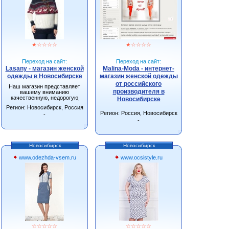
★
☆
☆
☆
☆
★
☆
☆
☆
☆
Переход на сайт:
Переход на сайт:
Lasany - магазин женской
Malina-Moda - интернет-
одежды в Новосибирске
магазин женской одежды
от российского
Наш магазин представляет
производителя в
вашему вниманию
качественную, недорогую
Новосибирске
одежду от производителей
Регион: Новосибирск, Россия
г.Новосибирска.
Регион: Россия, Новосибирск
-
-
Новосибирск
Новосибирск
www.odezhda-vsem.ru
www.ocsistyle.ru
☆
☆
☆
☆
☆
☆
☆
☆
☆
☆