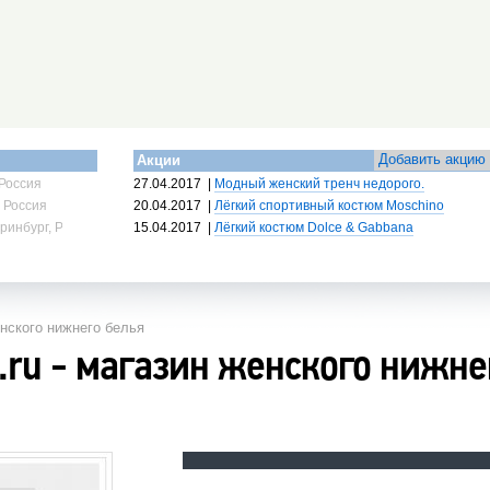
Добавить акцию
Акции
Россия
27.04.2017
|
Модный женский тренч недорого.
 Россия
20.04.2017
|
Лёгкий спортивный костюм Moschino
ринбург, Россия
15.04.2017
|
Лёгкий костюм Dolce & Gabbana
енского нижнего белья
.ru - магазин женского нижне