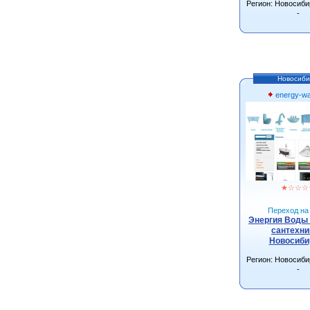
Регион: Новосиби
-
Новосиби
energy-wa
★
☆
☆
☆
Переход на 
Энергия Воды 
сантехни
Новосиби
Регион: Новосиби
-