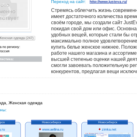
Переход на сайт:
http://www.justeva.ru/
Стремясь облегчить жизнь современн
имеет достаточного количества врем
своём городе, мы создали сайт JustEv
покидая свой дом или офис. Основна
удобных вещей, которые стали бы от
Женская одежда (247)
максимально полное удовлетворение
купить белье женское нижнее. Полож
а по региону:
оссия
работе нашего магазина и ассортиме
высшей степенью оценки нашей деят
тистика:
смогли завоевать положительную реп
конкурентов, предлагая вещи исключ
да, Женская одежда
ны:
рск
Новосибирск
Новосибирск
y.ru
www.aellina.ru
zimka.net