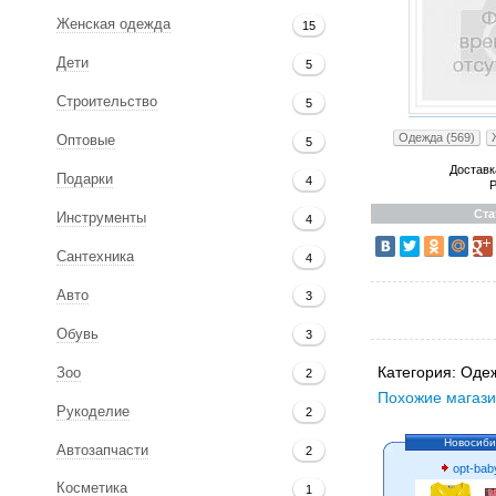
Женская одежда
15
Дети
5
Строительство
5
Одежда (569)
Оптовые
5
Доставк
Подарки
4
Р
Ста
Инструменты
4
Сантехника
4
Авто
3
Обувь
3
Категория:
Одеж
Зоо
2
Похожие магази
Рукоделие
2
Новосиби
Автозапчасти
2
opt-bab
Косметика
1