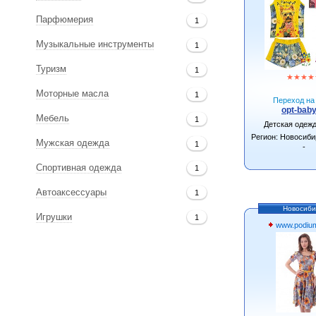
Парфюмерия
1
Музыкальные инструменты
1
Туризм
1
★
★
★
★
Моторные масла
1
Переход на 
opt-baby
Мебель
1
Детская одеж
Регион: Новосиби
Мужская одежда
1
-
Спортивная одежда
1
Автоаксессуары
1
Новосиби
Игрушки
1
www.podium