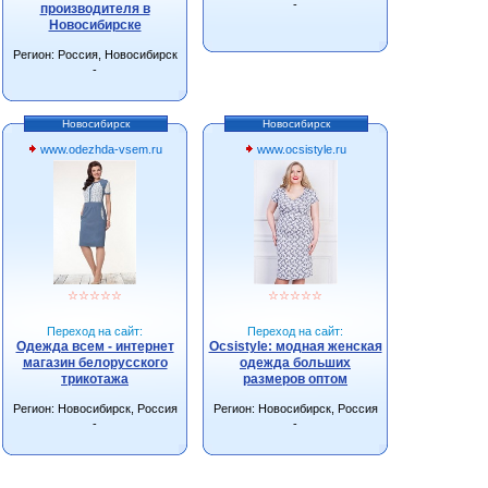
-
производителя в
Новосибирске
Регион: Россия, Новосибирск
-
Новосибирск
Новосибирск
www.odezhda-vsem.ru
www.ocsistyle.ru
☆
☆
☆
☆
☆
☆
☆
☆
☆
☆
Переход на сайт:
Переход на сайт:
Одежда всем - интернет
Ocsistyle: модная женская
магазин белорусского
одежда больших
трикотажа
размеров оптом
Регион: Новосибирск, Россия
Регион: Новосибирск, Россия
-
-