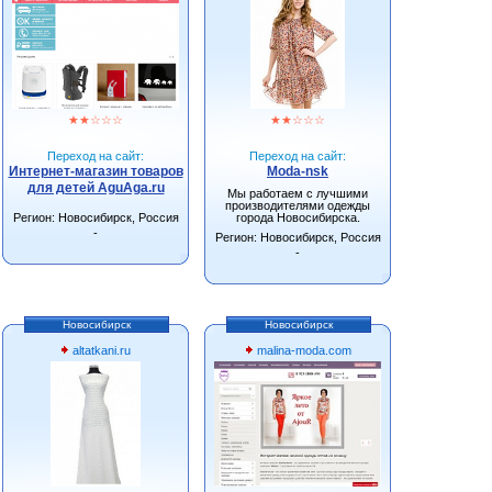
★
★
☆
☆
☆
★
★
☆
☆
☆
Переход на сайт:
Переход на сайт:
Интернет-магазин товаров
Moda-nsk
для детей AguAga.ru
Мы работаем с лучшими
производителями одежды
Регион: Новосибирск, Россия
города Новосибирска.
-
Регион: Новосибирск, Россия
-
Новосибирск
Новосибирск
altatkani.ru
malina-moda.com