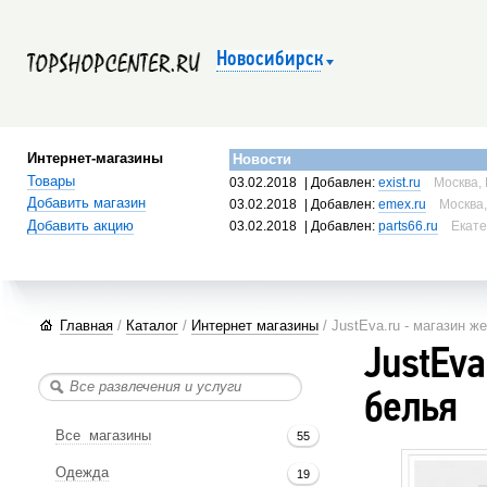
Новосибирск
Интернет-магазины
Новости
Товары
03.02.2018
| Добавлен:
exist.ru
Москва, 
Добавить магазин
03.02.2018
| Добавлен:
emex.ru
Москва,
Добавить акцию
03.02.2018
| Добавлен:
parts66.ru
Екате
Главная
/
Каталог
/
Интернет магазины
/ JustEva.ru - магазин ж
JustEva
белья
Все магазины
55
Одежда
19