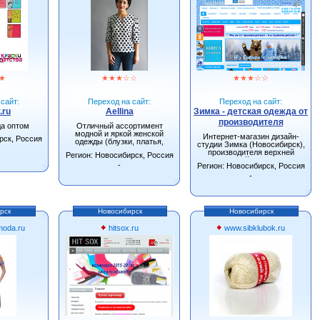
★
★
★
★
☆
☆
★
★
★
☆
☆
сайт:
Переход на сайт:
Переход на сайт:
.ru
Aellina
Зимка - детская одежда от
производителя
да оптом
Отличный ассортимент
модной и яркой женской
Интернет-магазин дизайн-
рск, Россия
одежды (блузки, платья,
студии Зимка (Новосибирск),
сарафаны, туники).
производителя верхней
Регион: Новосибирск, Россия
детской одежды.
-
Регион: Новосибирск, Россия
-
рск
Новосибирск
Новосибирск
oda.ru
hitsox.ru
www.sibklubok.ru