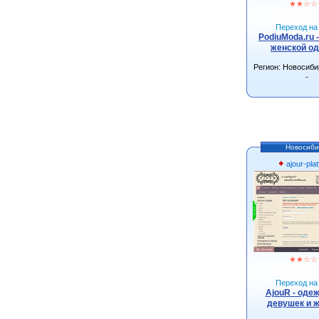
★
★
☆
☆
Переход на 
PodiuModa.ru 
женской о
Регион: Новосиби
-
Новосиби
ajour-plat
★
★
☆
☆
Переход на 
AjouR - оде
девушек и 