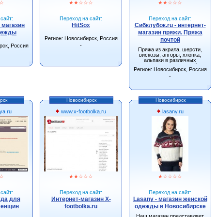
☆
★
★
☆
☆
☆
★
★
☆
☆
☆
сайт:
Переход на сайт:
Переход на сайт:
- магазин
HitSox
Сибклубок.ru - интернет-
дежды
магазин пряжи. Пряжа
Регион: Новосибирск, Россия
почтой
-
рск, Россия
Пряжа из акрила, шерсти,
вискозы, ангоры, хлопка,
альпаки в различных
сочетаниях. Большой
Регион: Новосибирск, Россия
ассортимент спиц, крючков и
других инструментов для
-
вязания.
рск
Новосибирск
Новосибирск
ya.ru
www.x-footbolka.ru
lasany.ru
☆
★
★
☆
☆
☆
★
☆
☆
☆
☆
сайт:
Переход на сайт:
Переход на сайт:
жда для
Интернет-магазин X-
Lasany - магазин женской
женщин
footbolka.ru
одежды в Новосибирске
Наш магазин представляет