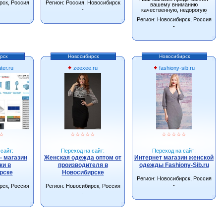
рск, Россия
Регион: Россия, Новосибирск
вашему вниманию
-
качественную, недорогую
одежду от производителей
Регион: Новосибирск, Россия
г.Новосибирска.
-
рск
Новосибирск
Новосибирск
ter.ru
zeexee.ru
fashiony-sib.ru
☆
☆
☆
☆
☆
☆
☆
☆
☆
☆
☆
сайт:
Переход на сайт:
Переход на сайт:
- магазин
Женская одежда оптом от
Интернет магазин женской
ки в
производителя в
одежды Fashiony-Sib.ru
рске
Новосибирске
Регион: Новосибирск, Россия
-
рск, Россия
Регион: Новосибирск, Россия
-