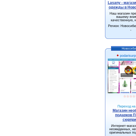
Lasany - магаз
одежды в Нов
Наш магазин пр
вашему вни
качественную, 
одежду от произ
Регион: Новосиби
г.Новосиби
-
Новосиби
podarisurpr
☆
☆
☆
☆
Переход на 
Магазин не
подарков 
сюрпри
Интернет-мага
неожиданных, н
оригинальных по
взрослых и д