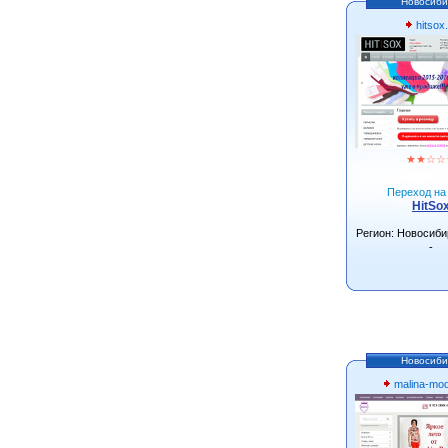
Новосиби
hitsox.
★
★
☆
☆
Переход на 
HitSo
Регион: Новосиби
-
Новосиби
malina-mo