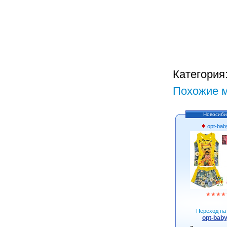
Категория
Похожие м
Новосиби
opt-bab
★
★
★
★
Переход на 
opt-baby