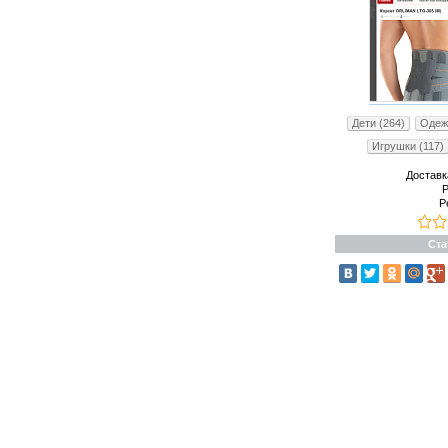
Дети (264)
Одеж
Игрушки (117)
Доставк
Р
Р
Ста