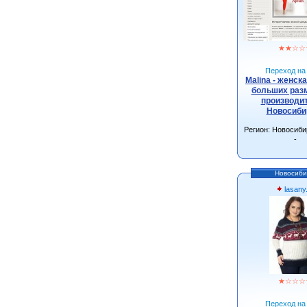
★
★
☆
☆
Переход на 
Malina - женск
больших разм
производит
Новосиби
Регион: Новосиби
-
Новосиби
lasany
★
☆
☆
☆
Переход на 