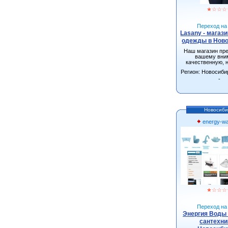
★
☆
☆
☆
Переход на 
Lasany - магаз
одежды в Нов
Наш магазин пр
вашему вни
качественную, 
одежду от произ
Регион: Новосиби
г.Новосиби
-
Новосиби
energy-wa
★
☆
☆
☆
Переход на 
Энергия Воды 
сантехни