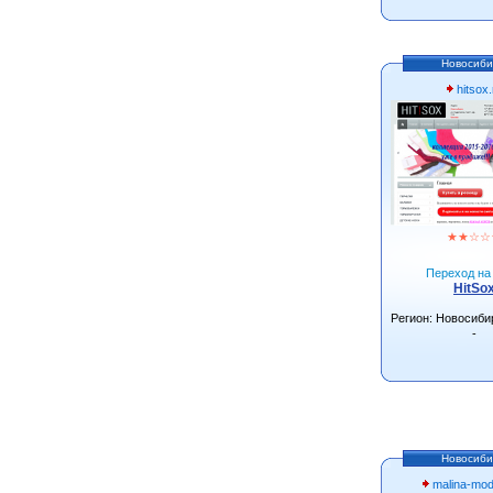
Новосиби
hitsox.
★
★
☆
☆
Переход на 
HitSo
Регион: Новосиби
-
Новосиби
malina-mo