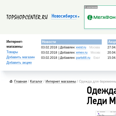
Новосибирск
Интернет-
Новости
Акц
магазины
03.02.2018
| Добавлен:
exist.ru
Москва, Россия
27.04
Товары
03.02.2018
| Добавлен:
emex.ru
Москва, Россия
20.04
Добавить магазин
03.02.2018
| Добавлен:
parts66.ru
Екатеринбург, 
15.04
Добавить акцию
Главная
/
Каталог
/
Интернет магазины
/ Одежда для беременн
Одежда
Леди М