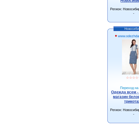
Новосиби
Регион: Новосиби
-
Новосиби
www.odezhda
☆
☆
☆
☆
Переход на 
Одежда всем -
магазин бело
трикот
Регион: Новосиби
-