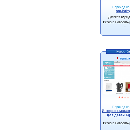
Переход на 
opt-baby
Детская одеж
Регион: Новосиби
-
Новосиби
aguaga
★
★
☆
☆
Переход на 
Интернет-магаз
для детей Ag
Регион: Новосиби
-