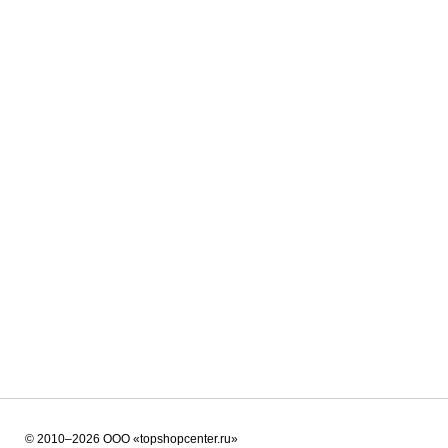
©
2010–2026 ООО
«topshopcenter.ru»