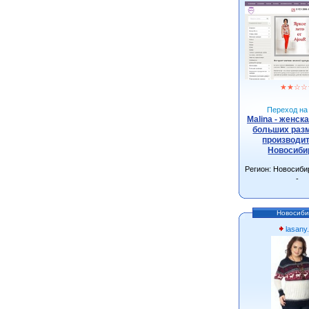
★
★
☆
☆
Переход на 
Malina - женск
больших разм
производит
Новосиби
Регион: Новосиби
-
Новосиби
lasany