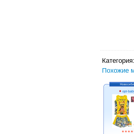
Категория
Похожие м
Новосиби
opt-bab
★
★
★
★