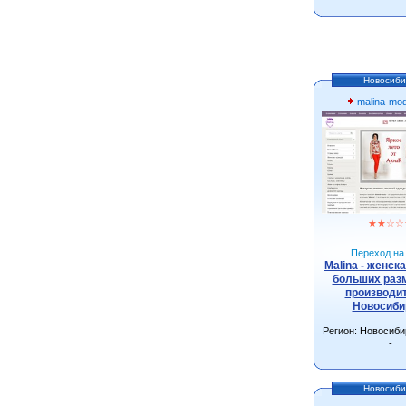
Новосиби
malina-mo
★
★
☆
☆
Переход на 
Malina - женск
больших разм
производит
Новосиби
Регион: Новосиби
-
Новосиби