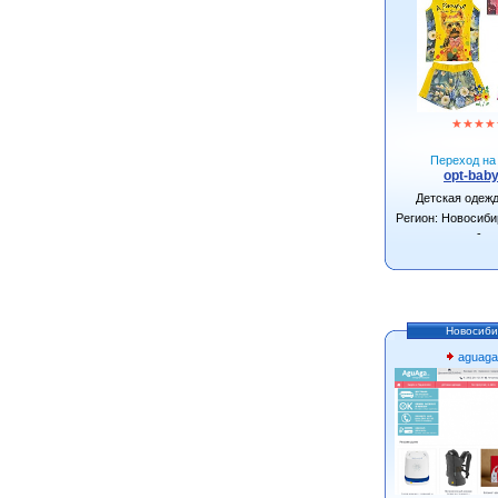
★
★
★
★
Переход на 
opt-baby
Детская одеж
Регион: Новосиби
-
Новосиби
aguaga