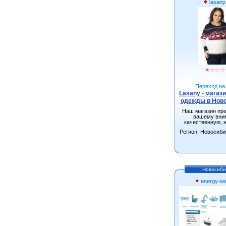
lasany
★
☆
☆
☆
Переход на 
Lasany - магаз
одежды в Нов
Наш магазин пр
вашему вни
качественную, 
одежду от произ
Регион: Новосиби
г.Новосиби
-
Новосиби
energy-wa