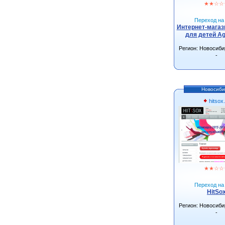
★
★
☆
☆
Переход на 
Интернет-магаз
для детей Ag
Регион: Новосиби
-
Новосиби
hitsox.
★
★
☆
☆
Переход на 
HitSo
Регион: Новосиби
-