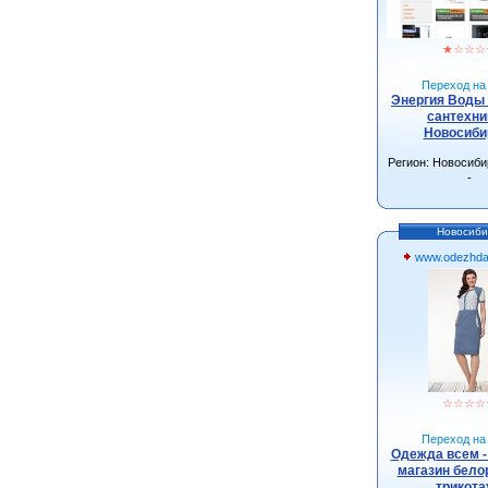
★
☆
☆
☆
Переход на 
Энергия Воды 
сантехни
Новосиби
Регион: Новосиби
-
Новосиби
www.odezhda
☆
☆
☆
☆
Переход на 
Одежда всем -
магазин бело
трикот