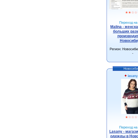
★
★
☆
☆
Переход на 
Malina - женск
больших разм
производит
Новосиби
Регион: Новосиби
-
Новосиби
lasany
★
☆
☆
☆
Переход на 
Lasany - магаз
одежды в Нов