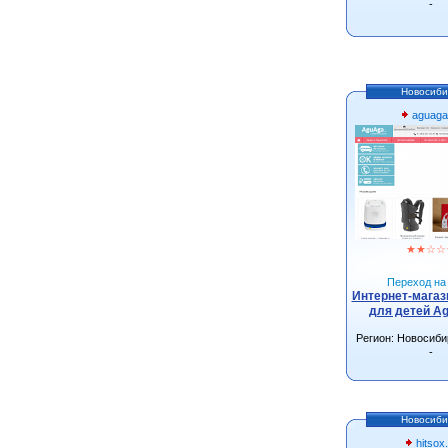
-
Новосиби
aguaga
★
★
☆
☆
Переход на 
Интернет-магаз
для детей Ag
Регион: Новосиби
-
Новосиби
hitsox.