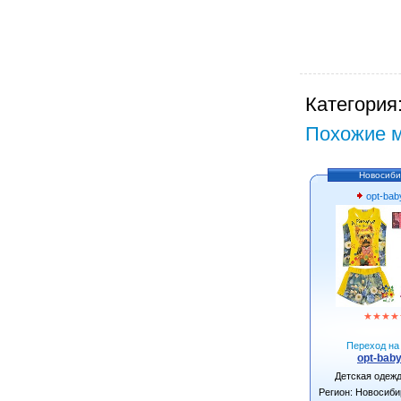
Категория
Похожие м
Новосиби
opt-bab
★
★
★
★
Переход на 
opt-baby
Детская одеж
Регион: Новосиби