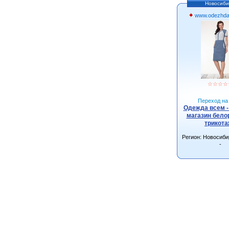
Новосиби
www.odezhda
☆
☆
☆
☆
Переход на 
Одежда всем -
магазин бело
трикот
Регион: Новосиби
-