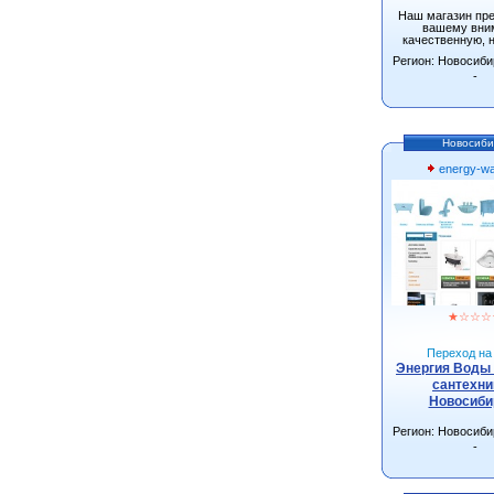
Наш магазин пр
вашему вни
качественную, 
одежду от произ
Регион: Новосиби
г.Новосиби
-
Новосиби
energy-wa
★
☆
☆
☆
Переход на 
Энергия Воды 
сантехни
Новосиби
Регион: Новосиби
-