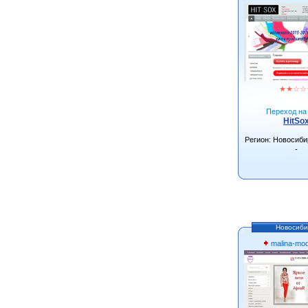
★
★
☆
☆
Переход на 
HitSo
Регион: Новосиби
-
Новосиби
malina-mo