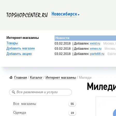
Новосибирск
Интернет-магазины
Новости
Товары
03.02.2018
| Добавлен:
exist.ru
Москва, 
Добавить магазин
03.02.2018
| Добавлен:
emex.ru
Москва,
Добавить акцию
03.02.2018
| Добавлен:
parts66.ru
Екате
Главная
/
Каталог
/
Интернет магазины
/ Миледи
Милед
Все магазины
55
Одежда
19