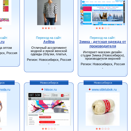
★
★
★
★
☆
☆
★
★
★
☆
☆
сайт:
Переход на сайт:
Переход на сайт:
.ru
Aellina
Зимка - детская одежда от
производителя
да оптом
Отличный ассортимент
модной и яркой женской
Интернет-магазин дизайн-
рск, Россия
одежды (блузки, платья,
студии Зимка (Новосибирск),
сарафаны, туники).
производителя верхней
Регион: Новосибирск, Россия
детской одежды.
-
Регион: Новосибирск, Россия
-
рск
Новосибирск
Новосибирск
oda.ru
hitsox.ru
www.sibklubok.ru
☆
★
★
☆
☆
☆
★
★
☆
☆
☆