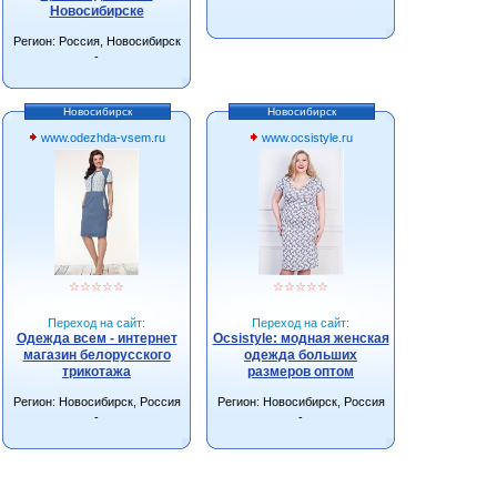
Новосибирске
Регион: Россия, Новосибирск
-
Новосибирск
Новосибирск
www.odezhda-vsem.ru
www.ocsistyle.ru
☆
☆
☆
☆
☆
☆
☆
☆
☆
☆
Переход на сайт:
Переход на сайт:
Одежда всем - интернет
Ocsistyle: модная женская
магазин белорусского
одежда больших
трикотажа
размеров оптом
Регион: Новосибирск, Россия
Регион: Новосибирск, Россия
-
-