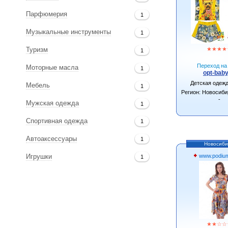
Парфюмерия
1
Музыкальные инструменты
1
★
★
★
★
Туризм
1
Переход на 
Моторные масла
1
opt-baby
Детская одеж
Мебель
1
Регион: Новосиби
-
Мужская одежда
1
Спортивная одежда
1
Автоаксессуары
1
Новосиби
www.podium
Игрушки
1
★
★
☆
☆