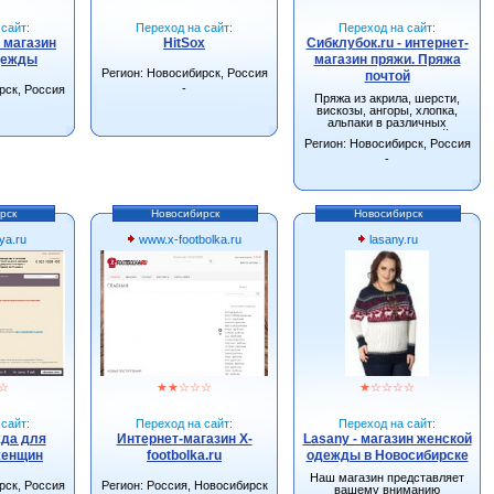
сайт:
Переход на сайт:
Переход на сайт:
- магазин
HitSox
Сибклубок.ru - интернет-
дежды
магазин пряжи. Пряжа
Регион: Новосибирск, Россия
почтой
-
рск, Россия
Пряжа из акрила, шерсти,
вискозы, ангоры, хлопка,
альпаки в различных
сочетаниях. Большой
Регион: Новосибирск, Россия
ассортимент спиц, крючков и
других инструментов для
-
вязания.
рск
Новосибирск
Новосибирск
ya.ru
www.x-footbolka.ru
lasany.ru
☆
★
★
☆
☆
☆
★
☆
☆
☆
☆
сайт:
Переход на сайт:
Переход на сайт:
жда для
Интернет-магазин X-
Lasany - магазин женской
женщин
footbolka.ru
одежды в Новосибирске
Наш магазин представляет
рск, Россия
Регион: Россия, Новосибирск
вашему вниманию