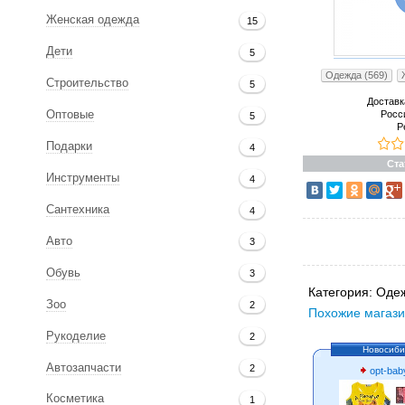
Женская одежда
15
Дети
5
Одежда (569)
Строительство
5
Доставк
Росс
Оптовые
5
Р
Подарки
4
Ста
Инструменты
4
Сантехника
4
Авто
3
Обувь
3
Категория:
Одеж
Зоо
2
Похожие магази
Рукоделие
2
Новосиби
Автозапчасти
2
opt-bab
Косметика
1