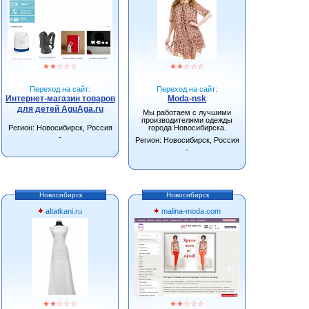
★
★
☆
☆
☆
★
★
☆
☆
☆
Переход на сайт:
Переход на сайт:
Интернет-магазин товаров
Moda-nsk
для детей AguAga.ru
Мы работаем с лучшими
производителями одежды
Регион: Новосибирск, Россия
города Новосибирска.
-
Регион: Новосибирск, Россия
-
Новосибирск
Новосибирск
altatkani.ru
malina-moda.com
★
★
☆
☆
☆
★
★
☆
☆
☆