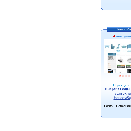
-
Новосиби
energy-wa
★
☆
☆
☆
Переход на 
Энергия Воды 
сантехни
Новосиби
Регион: Новосиби
-