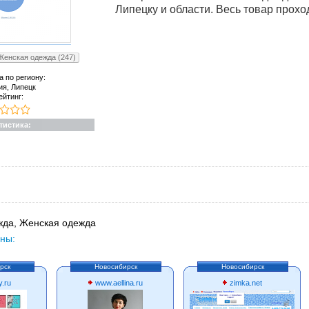
Липецку и области. Весь товар прох
Женская одежда (247)
а по региону:
ия, Липецк
ейтинг:
тистика:
да, Женская одежда
ны:
рск
Новосибирск
Новосибирск
y.ru
www.aellina.ru
zimka.net