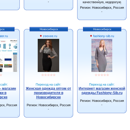
-
качественную, недорогую
одежду от производителей
Регион: Новосибирск, Россия
г.Новосибирска.
-
рск
Новосибирск
Новосибирск
ter.ru
zeexee.ru
fashiony-sib.ru
☆
☆
☆
☆
☆
☆
☆
☆
☆
☆
☆
сайт:
Переход на сайт:
Переход на сайт:
- магазин
Женская одежда оптом от
Интернет магазин женской
ки в
производителя в
одежды Fashiony-Sib.ru
рске
Новосибирске
Регион: Новосибирск, Россия
-
рск, Россия
Регион: Новосибирск, Россия
-