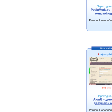
Переход на 
PodiuModa.ru 
женской о
Регион: Новосиби
-
Новосиби
ajour-plat
★
★
☆
☆
Переход на 
AjouR - оде
девушек и 
Регион: Новосиби