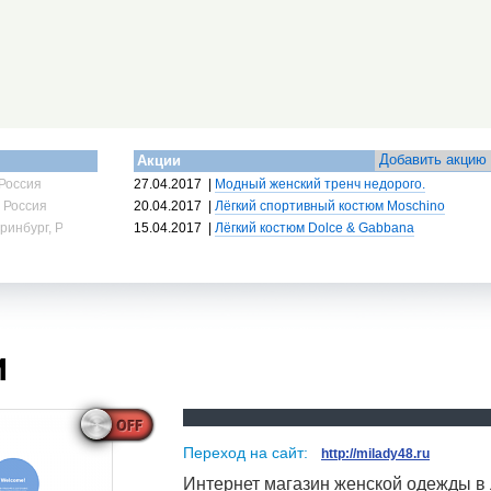
Добавить акцию
Акции
Россия
27.04.2017
|
Модный женский тренч недорого.
 Россия
20.04.2017
|
Лёгкий спортивный костюм Moschino
ринбург, Россия
15.04.2017
|
Лёгкий костюм Dolce & Gabbana
и
Переход на сайт:
http://milady48.ru
Интернет магазин женской одежды в 