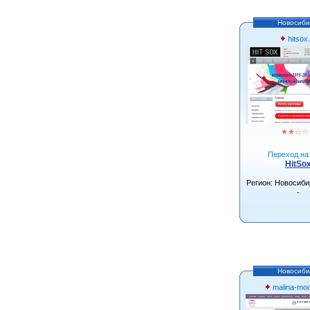
Новосиби
hitsox.
★
★
☆
☆
Переход на 
HitSo
Регион: Новосиби
-
Новосиби
malina-mo