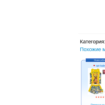
Категория
Похожие м
Новосиби
opt-bab
★
★
★
★
Переход на 