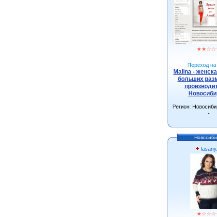
★
★
☆
☆
Переход на 
Malina - женск
больших разм
производит
Новосиби
Регион: Новосиби
-
Новосиби
lasany
★
☆
☆
☆