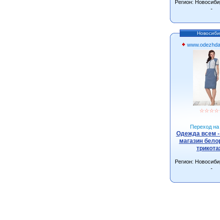
Регион: Новосиби
-
Новосиби
www.odezhda
☆
☆
☆
☆
Переход на 
Одежда всем -
магазин бело
трикот
Регион: Новосиби
-