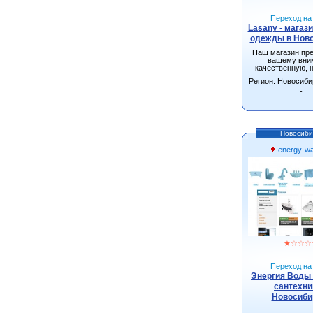
Переход на 
Lasany - магаз
одежды в Нов
Наш магазин пр
вашему вни
качественную, 
одежду от произ
Регион: Новосиби
г.Новосиби
-
Новосиби
energy-wa
★
☆
☆
☆
Переход на 
Энергия Воды 
сантехни
Новосиби