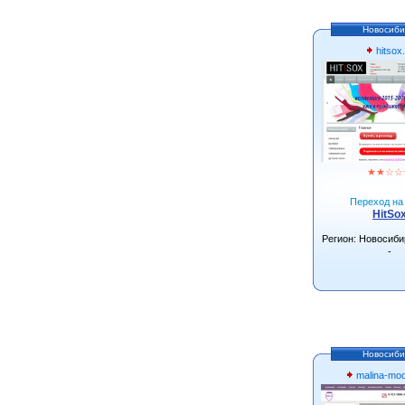
Новосиби
hitsox.
★
★
☆
☆
Переход на 
HitSo
Регион: Новосиби
-
Новосиби
malina-mo