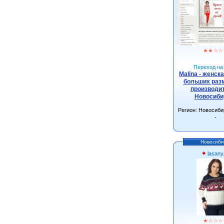
★
★
☆
☆
Переход на 
Malina - женск
больших разм
производит
Новосиби
Регион: Новосиби
-
Новосиби
lasany
★
☆
☆
☆