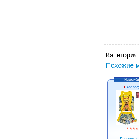
Категория
Похожие м
Новосиби
opt-bab
★
★
★
★
Переход на 