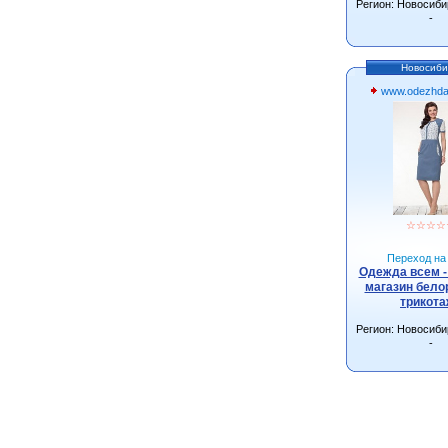
Регион: Новосиби
-
Новосиби
www.odezhda
☆
☆
☆
☆
Переход на 
Одежда всем -
магазин бело
трикот
Регион: Новосиби
-