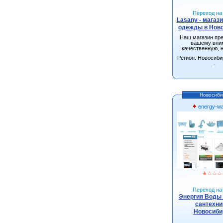
Переход на 
Lasany - магаз
одежды в Нов
Наш магазин пр
вашему вни
качественную, 
одежду от произ
Регион: Новосиби
г.Новосиби
-
Новосиби
energy-wa
★
☆
☆
☆
Переход на 
Энергия Воды 
сантехни
Новосиби