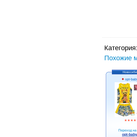
Категория
Похожие м
Новосиби
opt-bab
★
★
★
★
Переход на 
opt-baby