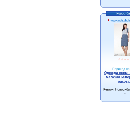
Новосиби
www.odezhda
☆
☆
☆
☆
Переход на 
Одежда всем -
магазин бело
трикот
Регион: Новосиби
-