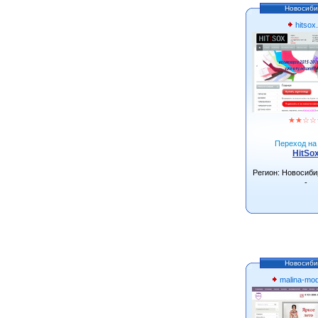
Новосиби
hitsox.
★
★
☆
☆
Переход на 
HitSo
Регион: Новосиби
-
Новосиби
malina-mo