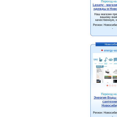
Переход на 
Lasany - магаз
одежды в Нов
Наш магазин пр
вашему вни
качественную, 
одежду от произ
Регион: Новосиби
г.Новосиби
-
Новосиби
energy-wa
★
☆
☆
☆
Переход на 
Энергия Воды 
сантехни
Новосиби
Регион: Новосиби
-