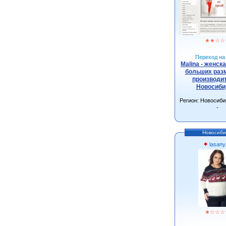
★
★
☆
☆
Переход на 
Malina - женск
больших разм
производит
Новосиби
Регион: Новосиби
-
Новосиби
lasany
★
☆
☆
☆