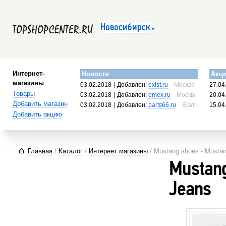
Новосибирск
Интернет-
Новости
Акц
магазины
03.02.2018
| Добавлен:
exist.ru
Москва, Россия
27.04
Товары
03.02.2018
| Добавлен:
emex.ru
Москва, Россия
20.04
Добавить магазин
03.02.2018
| Добавлен:
parts66.ru
Екатеринбург, 
15.04
Добавить акцию
Главная
/
Каталог
/
Интернет магазины
/ Mustang shoes - Musta
Mustang
Jeans