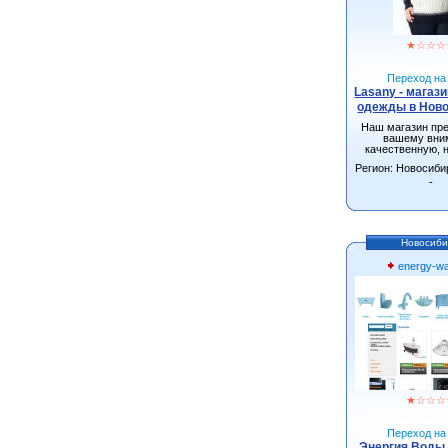
★
☆
☆
☆
Переход на 
Lasany - магаз
одежды в Нов
Наш магазин пр
вашему вни
качественную, 
одежду от произ
Регион: Новосиби
г.Новосиби
-
Новосиби
energy-wa
★
☆
☆
☆
Переход на 
Энергия Воды 