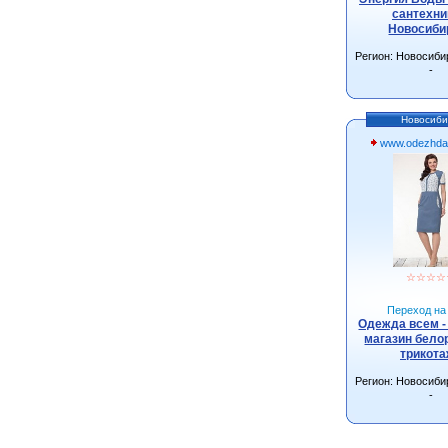
сантехни
Новосиби
Регион: Новосиби
-
Новосиби
www.odezhda
☆
☆
☆
☆
Переход на 
Одежда всем -
магазин бело
трикот
Регион: Новосиби
-