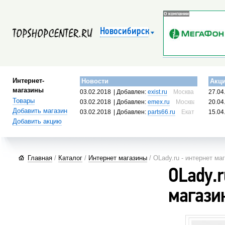
Новосибирск
Интернет-
Новости
Акц
магазины
03.02.2018
| Добавлен:
exist.ru
Москва, Россия
27.04
Товары
03.02.2018
| Добавлен:
emex.ru
Москва, Россия
20.04
Добавить магазин
03.02.2018
| Добавлен:
parts66.ru
Екатеринбург, 
15.04
Добавить акцию
Главная
/
Каталог
/
Интернет магазины
/ OLady.ru - интернет м
OLady.r
магази