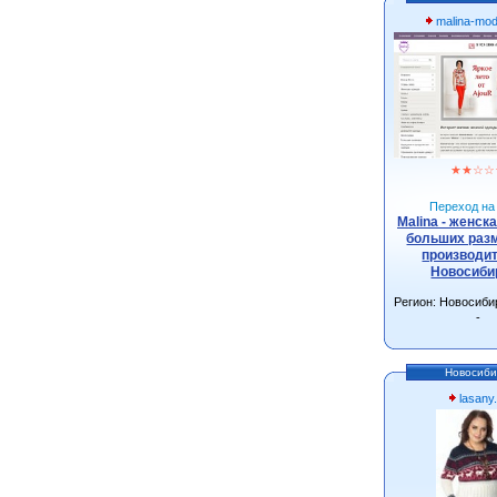
malina-mo
★
★
☆
☆
Переход на 
Malina - женск
больших разм
производит
Новосиби
Регион: Новосиби
-
Новосиби
lasany