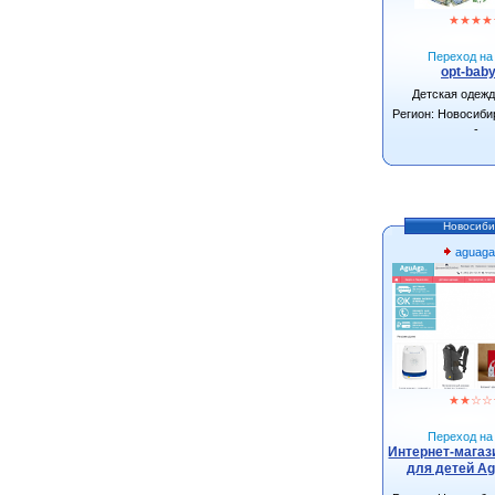
★
★
★
★
Переход на 
opt-baby
Детская одеж
Регион: Новосиби
-
Новосиби
aguaga
★
★
☆
☆
Переход на 
Интернет-магаз
для детей Ag