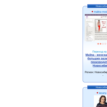
Новосиби
malina-mo
★
★
☆
☆
Переход на 
Malina - женск
больших разм
производит
Новосиби
Регион: Новосиби
-
Новосиби
lasany