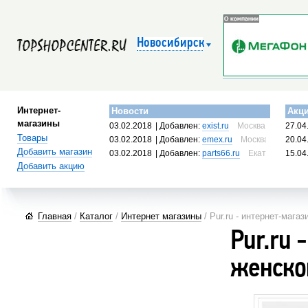
Новосибирск
Интернет-
Новости
Акц
магазины
03.02.2018
| Добавлен:
exist.ru
Москва, Россия
27.04
Товары
03.02.2018
| Добавлен:
emex.ru
Москва, Россия
20.04
Добавить магазин
03.02.2018
| Добавлен:
parts66.ru
Екатеринбург, 
15.04
Добавить акцию
Главная
/
Каталог
/
Интернет магазины
/ Pur.ru - интернет-мага
Pur.ru 
женско