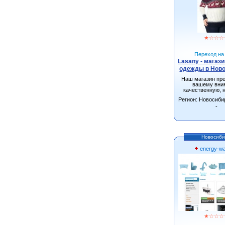
★
☆
☆
☆
Переход на 
Lasany - магаз
одежды в Нов
Наш магазин пр
вашему вни
качественную, 
одежду от произ
Регион: Новосиби
г.Новосиби
-
Новосиби
energy-wa
★
☆
☆
☆