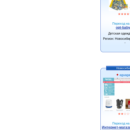
★
★
★
★
Переход на 
opt-baby
Детская одеж
Регион: Новосиби
-
Новосиби
aguaga
★
★
☆
☆
Переход на 
Интернет-магаз