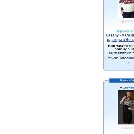
★
☆
☆
☆
Переход на 
Lasany - магаз
одежды в Нов
Наш магазин пр
вашему вни
качественную, 
одежду от произ
Регион: Новосиби
г.Новосиби
-
Новосиби
zeexee
☆
☆
☆
☆