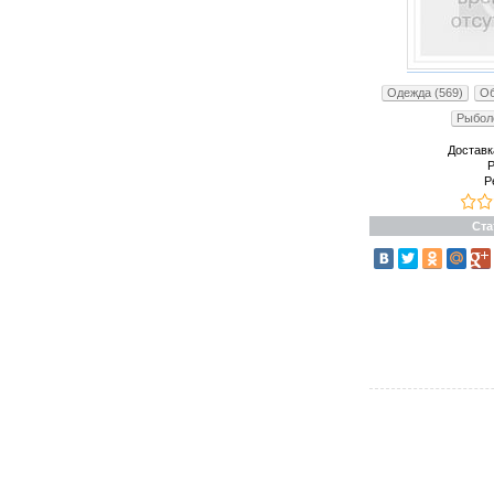
Одежда (569)
Об
Рыболо
Доставк
Р
Р
Ста