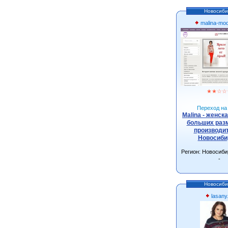
Новосиби
malina-mo
★
★
☆
☆
Переход на 
Malina - женск
больших разм
производит
Новосиби
Регион: Новосиби
-
Новосиби
lasany