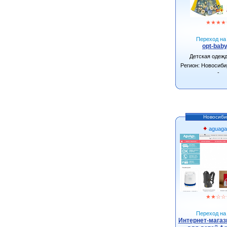
★
★
★
★
Переход на 
opt-baby
Детская одеж
Регион: Новосиби
-
Новосиби
aguaga
★
★
☆
☆
Переход на 
Интернет-магаз