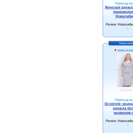
Переход на 
Женская одежда
производит
Новосиби
Регион: Новосиби
-
Новосиби
www.ocsist
☆
☆
☆
☆
Переход на 
Ocsistyle: модн
одежда бо
размеров 
Регион: Новосиби
-