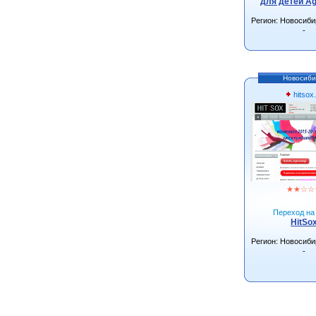
для детей Ag
Регион: Новосиби
-
Новосиби
hitsox.
★
★
☆
☆
Переход на 
HitSo
Регион: Новосиби
-