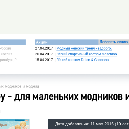
Добавить акцию
Акции
Россия
27.04.2017
|
Модный женский тренч недорого.
 Россия
20.04.2017
|
Лёгкий спортивный костюм Moschino
ринбург, Россия
15.04.2017
|
Лёгкий костюм Dolce & Gabbana
ких модников и модниц
by - для маленьких модников 
ц
Дата добавления:
11 мая 2016
(10 лет