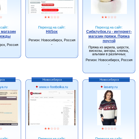
☆
★
★
☆
☆
☆
★
★
☆
☆
☆
сайт:
Переход на сайт:
Переход на сайт:
- магазин
HitSox
Сибклубок.ru - интернет-
дежды
магазин пряжи. Пряжа
Регион: Новосибирск, Россия
почтой
-
рск, Россия
Пряжа из акрила, шерсти,
вискозы, ангоры, хлопка,
альпаки в различных
сочетаниях. Большой
Регион: Новосибирск, Россия
ассортимент спиц, крючков и
других инструментов для
-
вязания.
рск
Новосибирск
Новосибирск
ya.ru
www.x-footbolka.ru
lasany.ru
☆
★
★
☆
☆
☆
★
☆
☆
☆
☆
сайт:
Переход на сайт:
Переход на сайт: