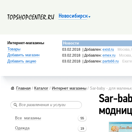
Новосибирск
Интернет-магазины
Новости
Товары
03.02.2018
| Добавлен:
exist.ru
Москва, 
Добавить магазин
03.02.2018
| Добавлен:
emex.ru
Москва,
Добавить акцию
03.02.2018
| Добавлен:
parts66.ru
Екате
Главная
/
Каталог
/
Интернет магазины
/ Sar-baby - для малень
Sar-ba
модни
Все магазины
55
Одежда
19