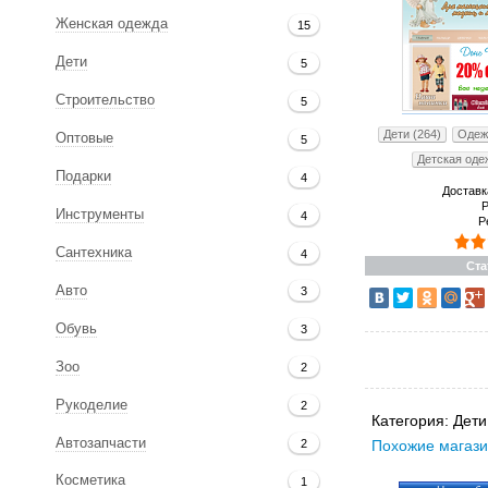
Женская одежда
15
Дети
5
Строительство
5
Дети (264)
Одеж
Оптовые
5
Детская оде
Подарки
4
Доставк
Р
Инструменты
4
Р
Сантехника
4
Ста
Авто
3
Обувь
3
Зоо
2
Рукоделие
2
Категория:
Дети
Автозапчасти
Похожие магази
2
Косметика
1