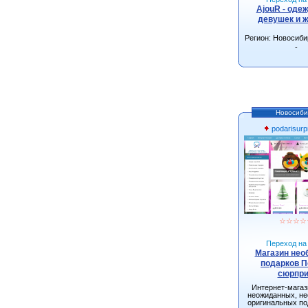
AjouR - оде
девушек и 
Регион: Новосиби
-
Новосиби
podarisurpr
☆
☆
☆
☆
Переход на 
Магазин не
подарков 
сюрпри
Интернет-мага
неожиданных, н
оригинальных по