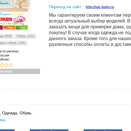
Переход на сайт:
http://sar-baby.ru
Мы гарантируем своим клиентам пер
всегда актуальный выбор моделей. В
заказать вещи для примерки дома, о
покупку! В случае когда одежда не п
да (569)
Обувь (202)
данного заказа. Кроме того для наши
жда и обувь (100)
различные способы оплаты и доставк
а по региону:
оссия
ейтинг:
тистика:
, Одежда, Обувь
ны: