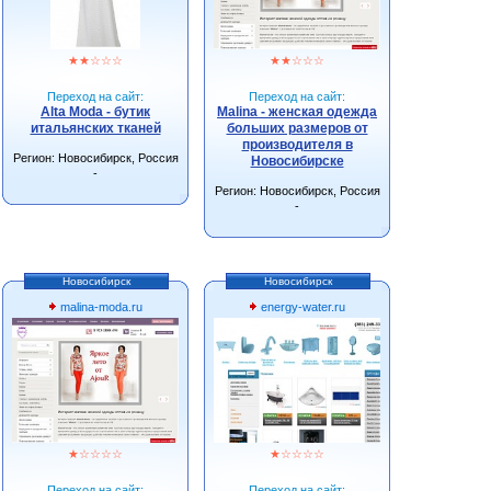
★
★
☆
☆
☆
★
★
☆
☆
☆
Переход на сайт:
Переход на сайт:
Alta Moda - бутик
Malina - женская одежда
итальянских тканей
больших размеров от
производителя в
Регион: Новосибирск, Россия
Новосибирске
-
Регион: Новосибирск, Россия
-
Новосибирск
Новосибирск
malina-moda.ru
energy-water.ru
★
☆
☆
☆
☆
★
☆
☆
☆
☆
Переход на сайт:
Переход на сайт: