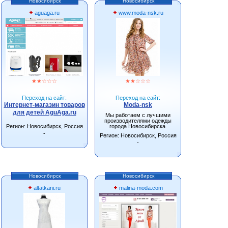
Новосибирск
Новосибирск
aguaga.ru
www.moda-nsk.ru
★
★
☆
☆
☆
★
★
☆
☆
☆
Переход на сайт:
Переход на сайт:
Интернет-магазин товаров
Moda-nsk
для детей AguAga.ru
Мы работаем с лучшими
производителями одежды
Регион: Новосибирск, Россия
города Новосибирска.
-
Регион: Новосибирск, Россия
-
Новосибирск
Новосибирск
altatkani.ru
malina-moda.com