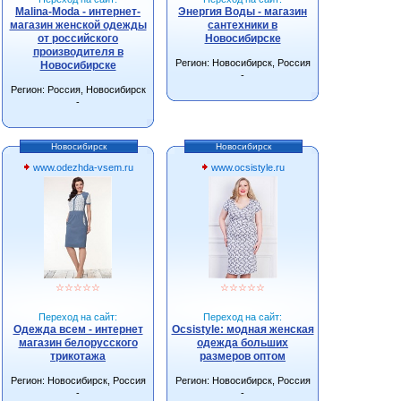
Malina-Moda - интернет-
Энергия Воды - магазин
магазин женской одежды
сантехники в
от российского
Новосибирске
производителя в
Регион: Новосибирск, Россия
Новосибирске
-
Регион: Россия, Новосибирск
-
Новосибирск
Новосибирск
www.odezhda-vsem.ru
www.ocsistyle.ru
☆
☆
☆
☆
☆
☆
☆
☆
☆
☆
Переход на сайт:
Переход на сайт:
Одежда всем - интернет
Ocsistyle: модная женская
магазин белорусского
одежда больших
трикотажа
размеров оптом
Регион: Новосибирск, Россия
Регион: Новосибирск, Россия
-
-