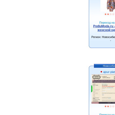
★
★
☆
☆
Переход на 
PodiuModa.ru 
женской о
Регион: Новосиби
-
Новосиби
ajour-plat
★
★
☆
☆
Переход на 