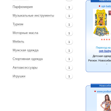
Новосиби
opt-bab
Парфюмерия
1
Музыкальные инструменты
1
Туризм
1
Моторные масла
1
★
★
★
★
Мебель
1
Переход на 
Мужская одежда
1
opt-baby
Детская одеж
Спортивная одежда
1
Регион: Новосиби
-
Автоаксессуары
1
Игрушки
1
Новосиби
www.podium