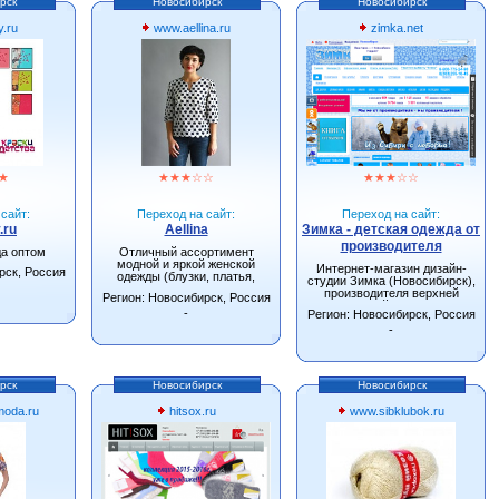
рск
Новосибирск
Новосибирск
y.ru
www.aellina.ru
zimka.net
★
★
★
★
☆
☆
★
★
★
☆
☆
сайт:
Переход на сайт:
Переход на сайт:
.ru
Aellina
Зимка - детская одежда от
производителя
да оптом
Отличный ассортимент
модной и яркой женской
Интернет-магазин дизайн-
рск, Россия
одежды (блузки, платья,
студии Зимка (Новосибирск),
сарафаны, туники).
производителя верхней
Регион: Новосибирск, Россия
детской одежды.
-
Регион: Новосибирск, Россия
-
рск
Новосибирск
Новосибирск
oda.ru
hitsox.ru
www.sibklubok.ru