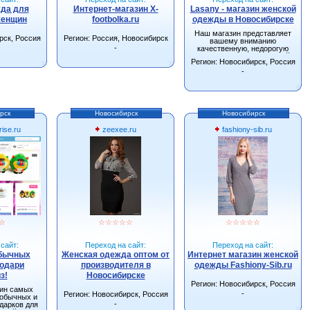
жда для
Интернет-магазин X-
Lasany - магазин женской
женщин
footbolka.ru
одежды в Новосибирске
Наш магазин представляет
рск, Россия
Регион: Россия, Новосибирск
вашему вниманию
-
качественную, недорогую
одежду от производителей
Регион: Новосибирск, Россия
г.Новосибирска.
-
рск
Новосибирск
Новосибирск
ise.ru
zeexee.ru
fashiony-sib.ru
☆
☆
☆
☆
☆
☆
☆
☆
☆
☆
☆
сайт:
Переход на сайт:
Переход на сайт:
обычных
Женская одежда оптом от
Интернет магазин женской
Подари
производителя в
одежды Fashiony-Sib.ru
з!
Новосибирске
Регион: Новосибирск, Россия
зин самых
-
Регион: Новосибирск, Россия
еобычных и
-
дарков для