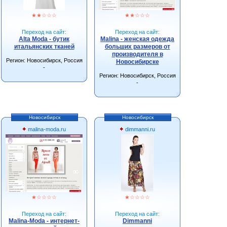
★
★
☆
☆
☆
★
★
☆
☆
☆
Переход на сайт:
Переход на сайт:
Alta Moda - бутик
Malina - женская одежда
итальянских тканей
больших размеров от
производителя в
Регион: Новосибирск, Россия
Новосибирске
-
Регион: Новосибирск, Россия
-
Новосибирск
Новосибирск
malina-moda.ru
dimmanni.ru
★
☆
☆
☆
☆
★
☆
☆
☆
☆
Переход на сайт:
Переход на сайт:
Malina-Moda - интернет-
Dimmanni