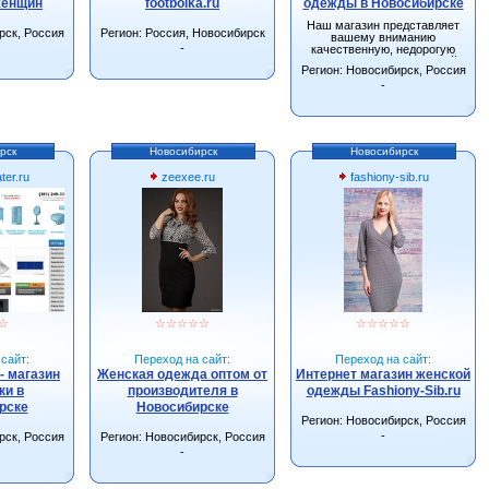
женщин
footbolka.ru
одежды в Новосибирске
Наш магазин представляет
рск, Россия
Регион: Россия, Новосибирск
вашему вниманию
-
качественную, недорогую
одежду от производителей
Регион: Новосибирск, Россия
г.Новосибирска.
-
рск
Новосибирск
Новосибирск
ter.ru
zeexee.ru
fashiony-sib.ru
☆
☆
☆
☆
☆
☆
☆
☆
☆
☆
☆
сайт:
Переход на сайт:
Переход на сайт:
- магазин
Женская одежда оптом от
Интернет магазин женской
ки в
производителя в
одежды Fashiony-Sib.ru
рске
Новосибирске
Регион: Новосибирск, Россия
-
рск, Россия
Регион: Новосибирск, Россия
-