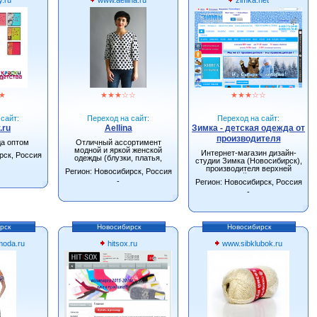
★
★
★
★
☆
☆
★
★
★
☆
☆
сайт:
Переход на сайт:
Переход на сайт:
.ru
Aellina
Зимка - детская одежда от
производителя
да оптом
Отличный ассортимент
модной и яркой женской
Интернет-магазин дизайн-
рск, Россия
одежды (блузки, платья,
студии Зимка (Новосибирск),
сарафаны, туники).
производителя верхней
Регион: Новосибирск, Россия
детской одежды.
-
Регион: Новосибирск, Россия
-
рск
Новосибирск
Новосибирск
oda.ru
hitsox.ru
www.sibklubok.ru