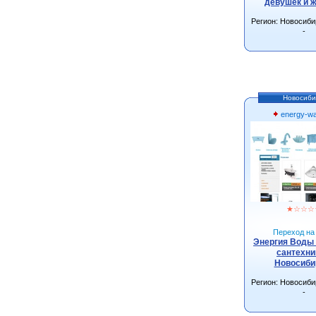
девушек и 
Регион: Новосиби
-
Новосиби
energy-wa
★
☆
☆
☆
Переход на 
Энергия Воды 
сантехни
Новосиби
Регион: Новосиби
-