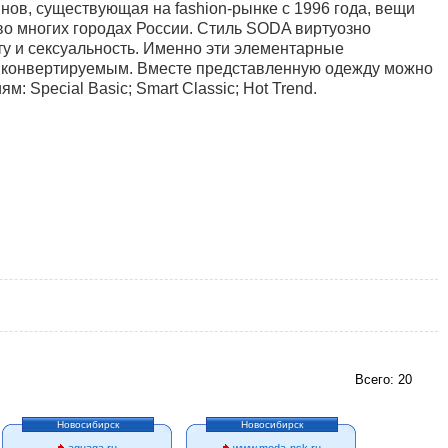
нов, существующая на fashion-рынке с 1996 года, вещи
во многих городах России. Стиль SODA виртуозно
оту и сексуальность. Именно эти элементарные
 конвертируемым. Вместе представленную одежду можно
 Special Basic; Smart Classic; Hot Trend.
Всего: 20
Новосибирск
Новосибирск
aguaga.ru
www.moda-nsk.ru