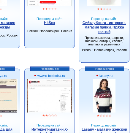
☆
★
★
☆
☆
☆
★
★
☆
☆
☆
сайт:
Переход на сайт:
Переход на сайт:
- магазин
HitSox
Сибклубок.ru - интернет-
дежды
магазин пряжи. Пряжа
Регион: Новосибирск, Россия
почтой
-
рск, Россия
Пряжа из акрила, шерсти,
вискозы, ангоры, хлопка,
альпаки в различных
сочетаниях. Большой
Регион: Новосибирск, Россия
ассортимент спиц, крючков и
других инструментов для
-
вязания.
рск
Новосибирск
Новосибирск
ya.ru
www.x-footbolka.ru
lasany.ru
☆
★
★
☆
☆
☆
★
☆
☆
☆
☆
сайт:
Переход на сайт:
Переход на сайт:
жда для
Интернет-магазин X-
Lasany - магазин женской