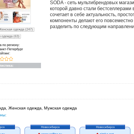
SODA - сеть мультибрендовых магази
которой давно стали бестселлерами 
сочетает в себе актуальность, прост
компоненты делают его повсеместно
разделить по следующим направлениям:
Женская одежда (247)
 одежда (63)
а по региону:
анкт-Петербург
ейтинг:
тистика:
да, Женская одежда, Мужская одежда
ны:
рск
Новосибирск
Новосибирск
y.ru
www.aellina.ru
zimka.net