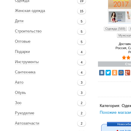
Одежда
19
Женская одежда
15
Дети
5
Одежда (569)
Строительство
5
Мужская
Оптовые
5
Доставк
Россия, С
Подарки
4
Р
Инструменты
4
Ста
Сантехника
4
Авто
3
Обувь
3
Зоо
2
Категория:
Одеж
Похожие магази
Рукоделие
2
Автозапчасти
2
Новосиби
opt-bab