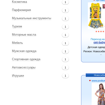
Косметика
1
Парфюмерия
1
Музыкальные инструменты
1
Туризм
1
★
★
★
★
Моторные масла
1
Переход на 
opt-baby
Мебель
1
Детская одеж
Мужская одежда
1
Регион: Новосиби
-
Спортивная одежда
1
Автоаксессуары
1
Новосиби
Игрушки
1
www.podium