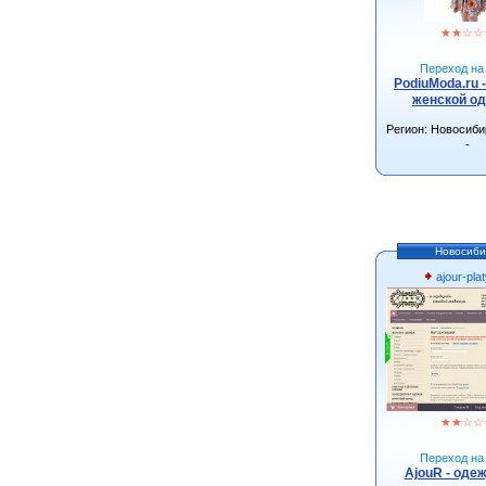
★
★
☆
☆
Переход на 
PodiuModa.ru 
женской о
Регион: Новосиби
-
Новосиби
ajour-plat
★
★
☆
☆
Переход на 
AjouR - оде