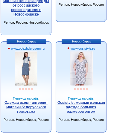
магазин женской одежды
Регион: Новосибирск, Россия
от российского
-
производителя в
Новосибирске
Регион: Россия, Новосибирск
-
Новосибирск
Новосибирск
www.odezhda-vsem.ru
www.ocsistyle.ru
☆
☆
☆
☆
☆
☆
☆
☆
☆
☆
Переход на сайт:
Переход на сайт:
Одежда всем - интернет
Ocsistyle: модная женская
магазин белорусского
одежда больших
трикотажа
размеров оптом
Регион: Новосибирск, Россия
Регион: Новосибирск, Россия
-
-