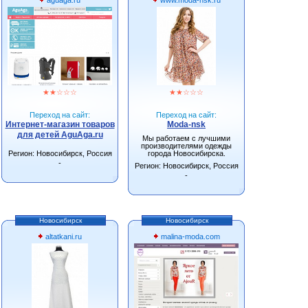
★
★
☆
☆
☆
★
★
☆
☆
☆
Переход на сайт:
Переход на сайт:
Интернет-магазин товаров
Moda-nsk
для детей AguAga.ru
Мы работаем с лучшими
производителями одежды
Регион: Новосибирск, Россия
города Новосибирска.
-
Регион: Новосибирск, Россия
-
Новосибирск
Новосибирск
altatkani.ru
malina-moda.com