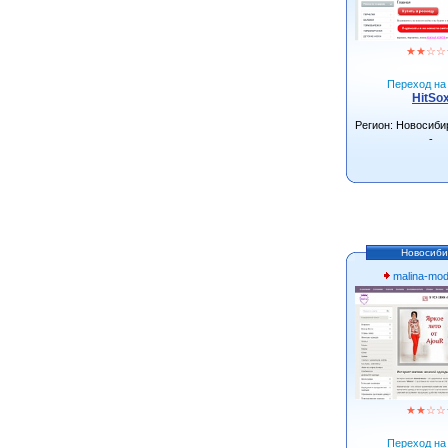
★
★
☆
☆
Переход на 
HitSo
Регион: Новосиби
-
Новосиби
malina-mo
★
★
☆
☆
Переход на 