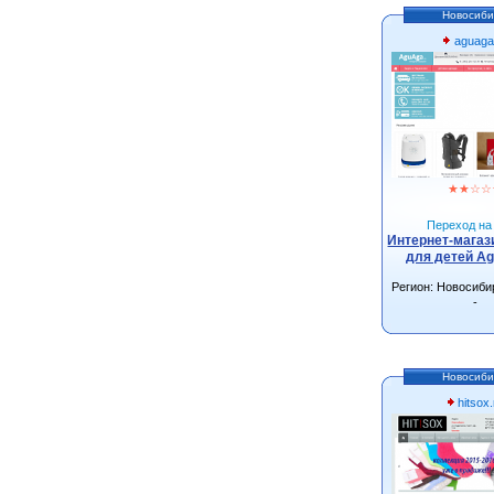
Новосиби
aguaga
★
★
☆
☆
Переход на 
Интернет-магаз
для детей Ag
Регион: Новосиби
-
Новосиби
hitsox.