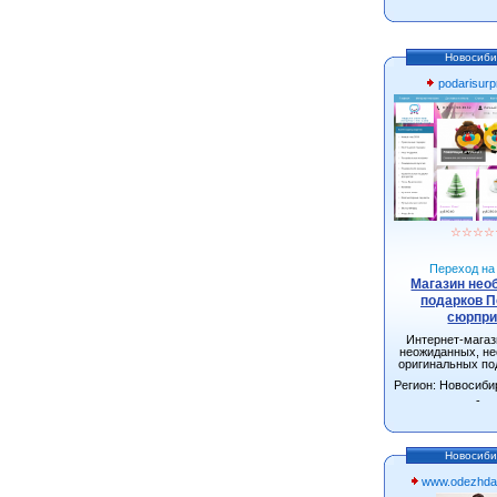
Новосиби
podarisurpr
☆
☆
☆
☆
Переход на 
Магазин не
подарков 
сюрпри
Интернет-мага
неожиданных, н
оригинальных по
взрослых и д
Регион: Новосиби
Новосибирске с д
всей Росс
-
Новосиби
www.odezhda