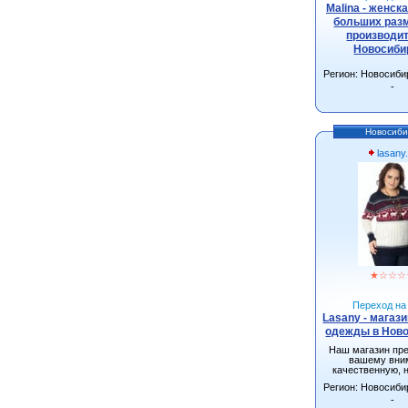
Malina - женск
больших разм
производит
Новосиби
Регион: Новосиби
-
Новосиби
lasany
★
☆
☆
☆
Переход на 
Lasany - магаз
одежды в Нов
Наш магазин пр
вашему вни
качественную, 
одежду от произ
Регион: Новосиби
г.Новосиби
-