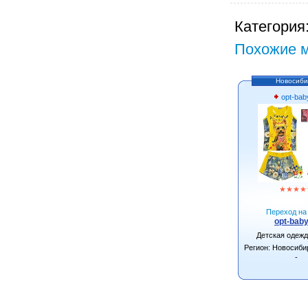
Категория
Похожие м
Новосиби
opt-bab
★
★
★
★
Переход на 
opt-baby
Детская одеж
Регион: Новосиби
-