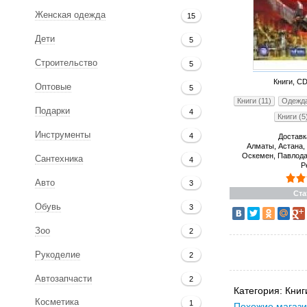
Женская одежда
15
Дети
5
Строительство
5
Книги, C
Оптовые
5
Книги (11)
Одежда
Подарки
4
Книги (5
Инструменты
4
Доставк
Алматы, Астана, 
Оскемен, Павлода
Сантехника
4
Р
Авто
3
Ста
Обувь
3
Зоо
2
Рукоделие
2
Автозапчасти
2
Категория:
Книг
Косметика
1
Похожие магази