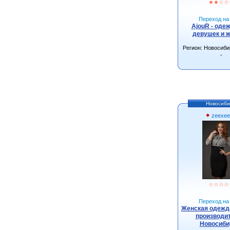
★
★
☆
☆
Переход на 
AjouR - оде
девушек и 
Регион: Новосиби
-
Новосиби
zeexee
☆
☆
☆
☆
Переход на 
Женская одежда
производит
Новосиби