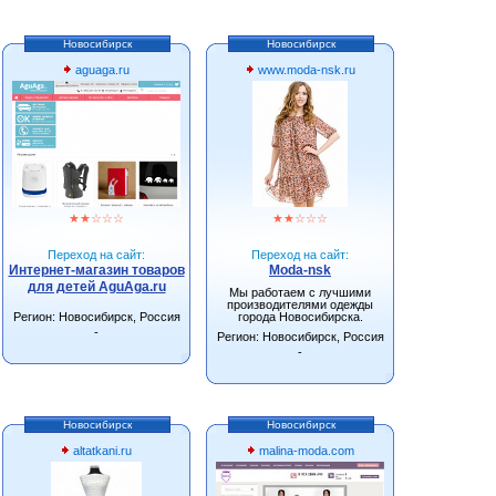
Новосибирск
Новосибирск
aguaga.ru
www.moda-nsk.ru
★
★
☆
☆
☆
★
★
☆
☆
☆
Переход на сайт:
Переход на сайт:
Интернет-магазин товаров
Moda-nsk
для детей AguAga.ru
Мы работаем с лучшими
производителями одежды
Регион: Новосибирск, Россия
города Новосибирска.
-
Регион: Новосибирск, Россия
-
Новосибирск
Новосибирск
altatkani.ru
malina-moda.com