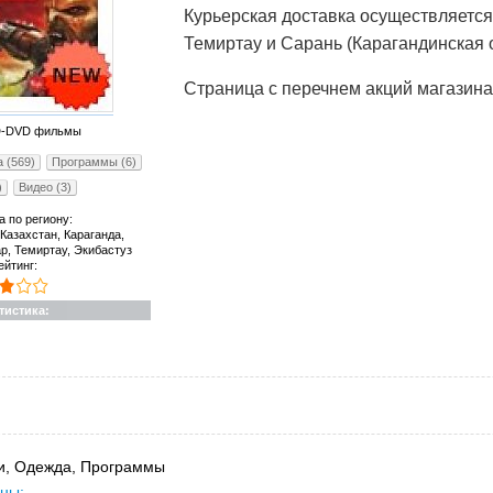
Курьерская доставка осуществляется
Темиртау и Сарань (Карагандинская о
Страница с перечнем акций магазина
D-DVD фильмы
 (569)
Программы (6)
)
Видео (3)
а по региону:
Казахстан, Караганда,
р, Темиртау, Экибастуз
ейтинг:
тистика:
и, Одежда, Программы
ны: