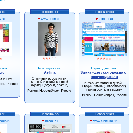
рск
Новосибирск
Новосибирск
y.ru
www.aellina.ru
zimka.net
★
★
★
★
☆
☆
★
★
★
☆
☆
сайт:
Переход на сайт:
Переход на сайт:
.ru
Aellina
Зимка - детская одежда от
производителя
да оптом
Отличный ассортимент
модной и яркой женской
Интернет-магазин дизайн-
рск, Россия
одежды (блузки, платья,
студии Зимка (Новосибирск),
сарафаны, туники).
производителя верхней
Регион: Новосибирск, Россия
детской одежды.
-
Регион: Новосибирск, Россия
-
рск
Новосибирск
Новосибирск
oda.ru
hitsox.ru
www.sibklubok.ru