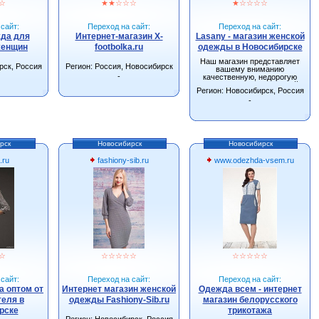
☆
★
★
☆
☆
☆
★
☆
☆
☆
☆
сайт:
Переход на сайт:
Переход на сайт:
жда для
Интернет-магазин X-
Lasany - магазин женской
женщин
footbolka.ru
одежды в Новосибирске
Наш магазин представляет
рск, Россия
Регион: Россия, Новосибирск
вашему вниманию
-
качественную, недорогую
одежду от производителей
Регион: Новосибирск, Россия
г.Новосибирска.
-
рск
Новосибирск
Новосибирск
.ru
fashiony-sib.ru
www.odezhda-vsem.ru
☆
☆
☆
☆
☆
☆
☆
☆
☆
☆
☆
сайт:
Переход на сайт:
Переход на сайт:
 оптом от
Интернет магазин женской
Одежда всем - интернет
еля в
одежды Fashiony-Sib.ru
магазин белорусского
рске
трикотажа
Регион: Новосибирск, Россия