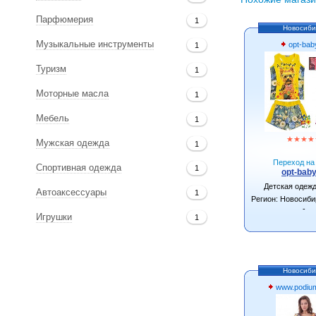
Парфюмерия
1
Новосиби
Музыкальные инструменты
opt-bab
1
Туризм
1
Моторные масла
1
Мебель
1
★
★
★
★
Мужская одежда
1
Переход на 
Спортивная одежда
1
opt-baby
Детская одеж
Автоаксессуары
1
Регион: Новосиби
-
Игрушки
1
Новосиби
www.podium