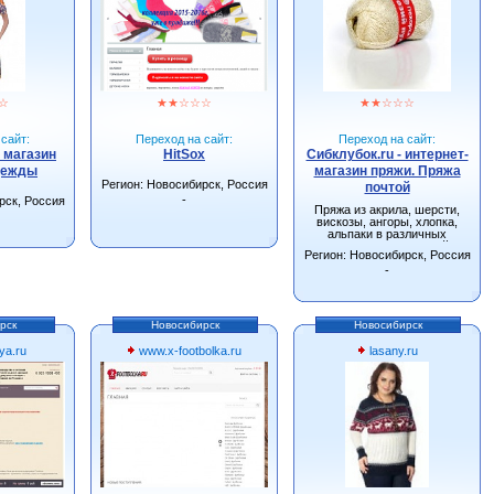
☆
★
★
☆
☆
☆
★
★
☆
☆
☆
сайт:
Переход на сайт:
Переход на сайт:
- магазин
HitSox
Сибклубок.ru - интернет-
дежды
магазин пряжи. Пряжа
Регион: Новосибирск, Россия
почтой
-
рск, Россия
Пряжа из акрила, шерсти,
вискозы, ангоры, хлопка,
альпаки в различных
сочетаниях. Большой
Регион: Новосибирск, Россия
ассортимент спиц, крючков и
других инструментов для
-
вязания.
рск
Новосибирск
Новосибирск
ya.ru
www.x-footbolka.ru
lasany.ru