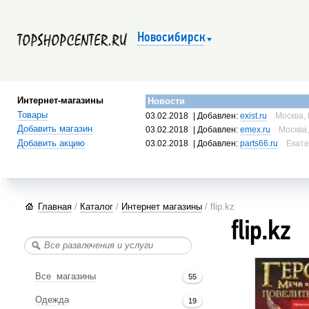
Новосибирск
Интернет-магазины
Новости
Товары
03.02.2018
| Добавлен:
exist.ru
Москва, 
Добавить магазин
03.02.2018
| Добавлен:
emex.ru
Москва,
Добавить акцию
03.02.2018
| Добавлен:
parts66.ru
Екате
Главная
/
Каталог
/
Интернет магазины
/ flip.kz
flip.kz
Все магазины
55
Одежда
19