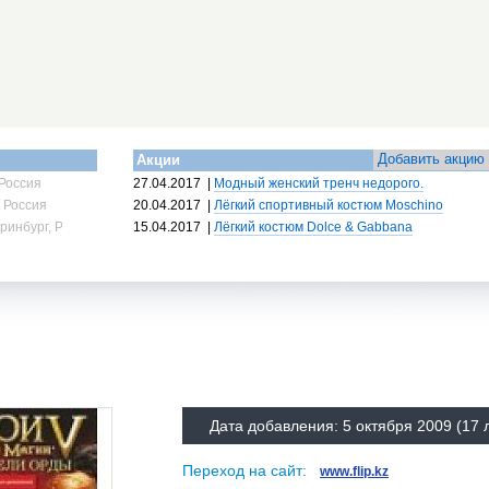
Добавить акцию
Акции
Россия
27.04.2017
|
Модный женский тренч недорого.
 Россия
20.04.2017
|
Лёгкий спортивный костюм Moschino
ринбург, Россия
15.04.2017
|
Лёгкий костюм Dolce & Gabbana
Дата добавления:
5 октября 2009
(17 
Переход на сайт:
www.flip.kz