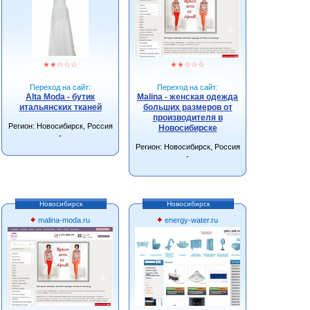
★
★
☆
☆
☆
★
★
☆
☆
☆
Переход на сайт:
Переход на сайт:
Alta Moda - бутик
Malina - женская одежда
итальянских тканей
больших размеров от
производителя в
Регион: Новосибирск, Россия
Новосибирске
-
Регион: Новосибирск, Россия
-
Новосибирск
Новосибирск
malina-moda.ru
energy-water.ru