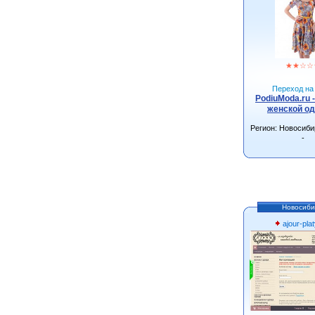
★
★
☆
☆
Переход на 
PodiuModa.ru 
женской о
Регион: Новосиби
-
Новосиби
ajour-plat