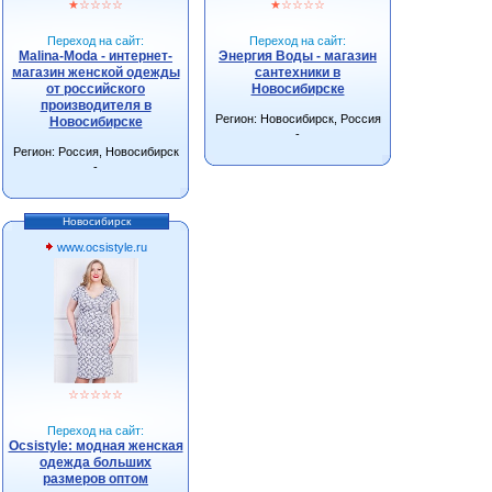
★
☆
☆
☆
☆
★
☆
☆
☆
☆
Переход на сайт:
Переход на сайт:
Malina-Moda - интернет-
Энергия Воды - магазин
магазин женской одежды
сантехники в
от российского
Новосибирске
производителя в
Регион: Новосибирск, Россия
Новосибирске
-
Регион: Россия, Новосибирск
-
Новосибирск
www.ocsistyle.ru
☆
☆
☆
☆
☆
Переход на сайт:
Ocsistyle: модная женская
одежда больших
размеров оптом