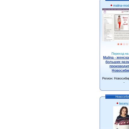
malina-mo
★
★
☆
☆
Переход на 
Malina - женск
больших разм
производит
Новосиби
Регион: Новосиби
-
Новосиби
lasany