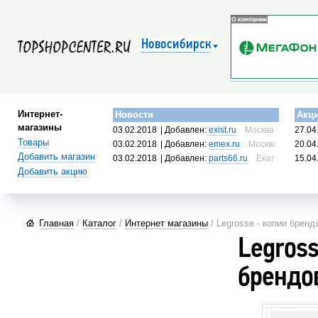
Новосибирск
Интернет-
Новости
Акц
магазины
03.02.2018
| Добавлен:
exist.ru
Москва, Россия
27.04
Товары
03.02.2018
| Добавлен:
emex.ru
Москва, Россия
20.04
Добавить магазин
03.02.2018
| Добавлен:
parts66.ru
Екатеринбург, 
15.04
Добавить акцию
Главная
/
Каталог
/
Интернет магазины
/ Legrosse - копии брен
Legross
брендо