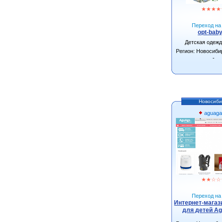
★
★
★
★
Переход на 
opt-baby
Детская одеж
Регион: Новосиби
-
Новосиби
aguaga
★
★
☆
☆
Переход на 
Интернет-магаз
для детей Ag