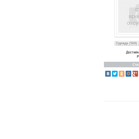
Одежда (569)
Доставк
Р
Ста