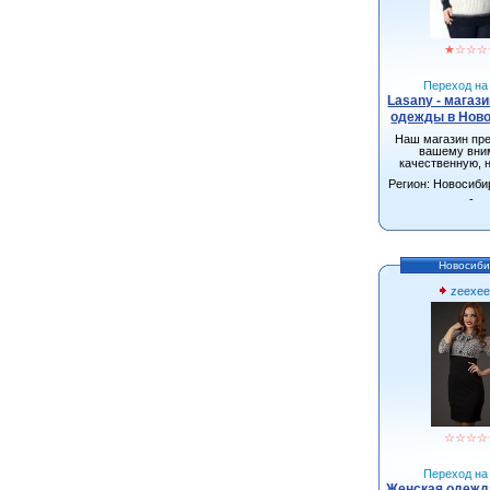
★
☆
☆
☆
Переход на 
Lasany - магаз
одежды в Нов
Наш магазин пр
вашему вни
качественную, 
одежду от произ
Регион: Новосиби
г.Новосиби
-
Новосиби
zeexee
☆
☆
☆
☆
Переход на 
Женская одежда