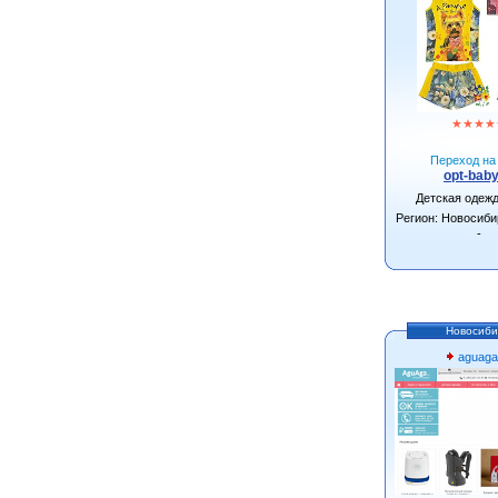
★
★
★
★
Переход на 
opt-baby
Детская одеж
Регион: Новосиби
-
Новосиби
aguaga