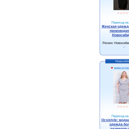
☆
☆
☆
☆
Переход на 
Женская одежда
производит
Новосиби
Регион: Новосиби
-
Новосиби
www.ocsist
☆
☆
☆
☆
Переход на 
Ocsistyle: модн
одежда бо
размеров 