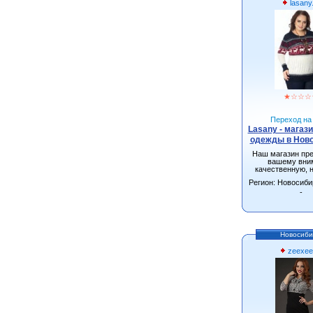
lasany
★
☆
☆
☆
Переход на 
Lasany - магаз
одежды в Нов
Наш магазин пр
вашему вни
качественную, 
одежду от произ
Регион: Новосиби
г.Новосиби
-
Новосиби
zeexee