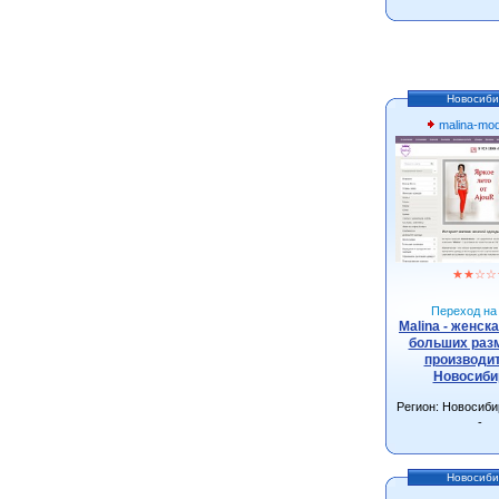
Новосиби
malina-mo
★
★
☆
☆
Переход на 
Malina - женск
больших разм
производит
Новосиби
Регион: Новосиби
-
Новосиби