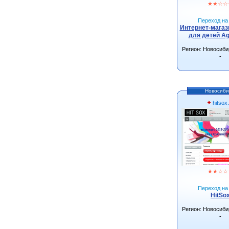
★
★
☆
☆
Переход на 
Интернет-магаз
для детей Ag
Регион: Новосиби
-
Новосиби
hitsox.
★
★
☆
☆
Переход на 
HitSo
Регион: Новосиби
-