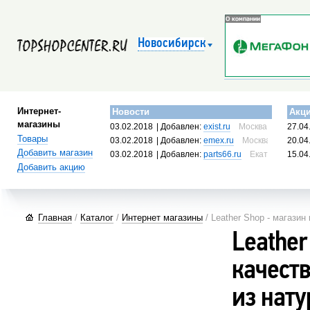
Новосибирск
Интернет-
Новости
Акц
магазины
03.02.2018
| Добавлен:
exist.ru
Москва, Россия
27.04
Товары
03.02.2018
| Добавлен:
emex.ru
Москва, Россия
20.04
Добавить магазин
03.02.2018
| Добавлен:
parts66.ru
Екатеринбург, 
15.04
Добавить акцию
Главная
/
Каталог
/
Интернет магазины
/ Leather Shop - магази
Leather
качест
из нат