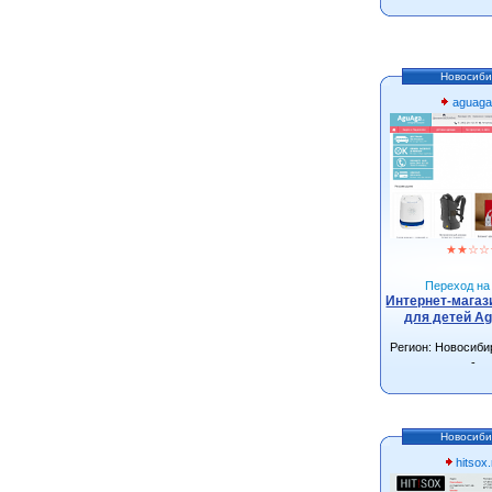
Новосиби
aguaga
★
★
☆
☆
Переход на 
Интернет-магаз
для детей Ag
Регион: Новосиби
-
Новосиби
hitsox.