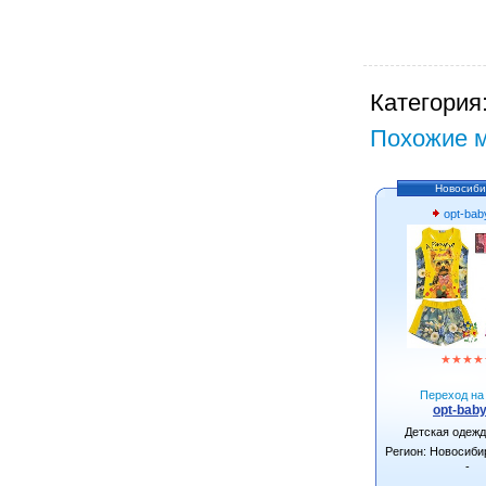
Категория
Похожие м
Новосиби
opt-bab
★
★
★
★
Переход на 
opt-baby
Детская одеж
Регион: Новосиби
-