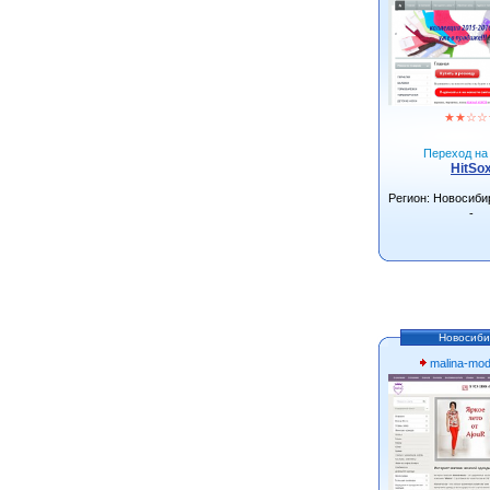
★
★
☆
☆
Переход на 
HitSo
Регион: Новосиби
-
Новосиби
malina-mo