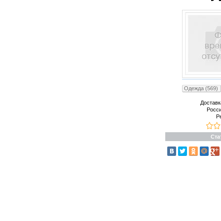
Одежда (569)
Доставк
Росс
Р
Ста