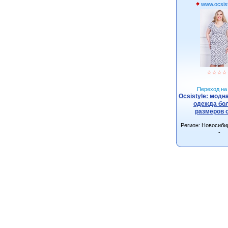
www.ocsist
☆
☆
☆
☆
Переход на 
Ocsistyle: модн
одежда бо
размеров 
Регион: Новосиби
-