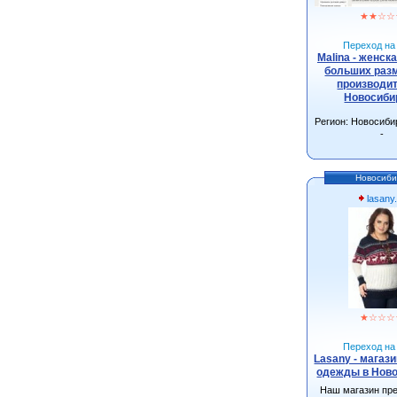
★
★
☆
☆
Переход на 
Malina - женск
больших разм
производит
Новосиби
Регион: Новосиби
-
Новосиби
lasany
★
☆
☆
☆
Переход на 
Lasany - магаз
одежды в Нов
Наш магазин пр