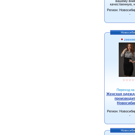
вашему вни
качественную, 
одежду от произ
Регион: Новосиби
г.Новосиби
-
Новосиби
zeexee
☆
☆
☆
☆
Переход на 
Женская одежда
производит
Новосиби
Регион: Новосиби
-
Новосиби