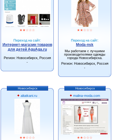
★
★
☆
☆
☆
★
★
☆
☆
☆
Переход на сайт:
Переход на сайт:
Интернет-магазин товаров
Moda-nsk
для детей AguAga.ru
Мы работаем с лучшими
производителями одежды
Регион: Новосибирск, Россия
города Новосибирска.
-
Регион: Новосибирск, Россия
-
Новосибирск
Новосибирск
altatkani.ru
malina-moda.com
★
★
☆
☆
☆
★
★
☆
☆
☆