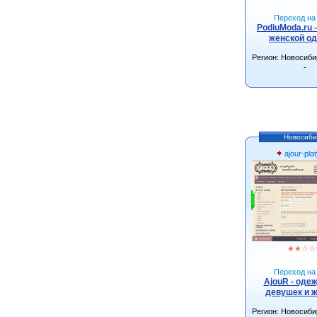
Переход на 
PodiuModa.ru 
женской о
Регион: Новосиби
-
Новосиби
ajour-plat
★
★
☆
☆
Переход на 
AjouR - оде
девушек и 
Регион: Новосиби