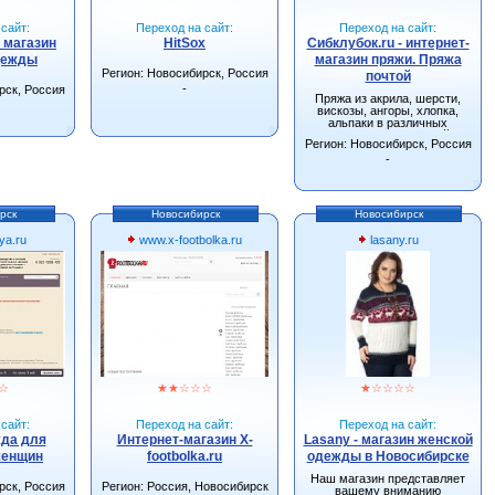
сайт:
Переход на сайт:
Переход на сайт:
- магазин
HitSox
Сибклубок.ru - интернет-
дежды
магазин пряжи. Пряжа
Регион: Новосибирск, Россия
почтой
-
рск, Россия
Пряжа из акрила, шерсти,
вискозы, ангоры, хлопка,
альпаки в различных
сочетаниях. Большой
Регион: Новосибирск, Россия
ассортимент спиц, крючков и
других инструментов для
-
вязания.
рск
Новосибирск
Новосибирск
ya.ru
www.x-footbolka.ru
lasany.ru
☆
★
★
☆
☆
☆
★
☆
☆
☆
☆
сайт:
Переход на сайт:
Переход на сайт:
жда для
Интернет-магазин X-
Lasany - магазин женской
женщин
footbolka.ru
одежды в Новосибирске
Наш магазин представляет
рск, Россия
Регион: Россия, Новосибирск
вашему вниманию