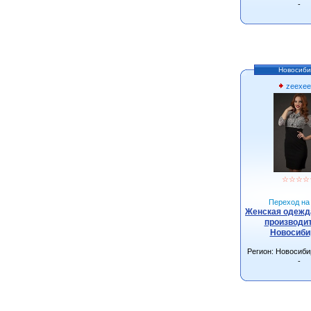
-
Новосиби
zeexee
☆
☆
☆
☆
Переход на 
Женская одежда
производит
Новосиби
Регион: Новосиби
-