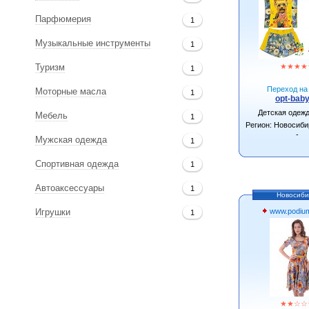
Парфюмерия
1
Музыкальные инструменты
1
★
★
★
★
Туризм
1
Переход на 
Моторные масла
1
opt-baby
Детская одеж
Мебель
1
Регион: Новосиби
-
Мужская одежда
1
Спортивная одежда
1
Автоаксессуары
1
Новосиби
www.podium
Игрушки
1
★
★
☆
☆