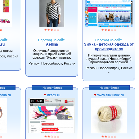
★
★
★
★
☆
☆
★
★
★
☆
☆
сайт:
Переход на сайт:
Переход на сайт:
.ru
Aellina
Зимка - детская одежда от
производителя
да оптом
Отличный ассортимент
модной и яркой женской
Интернет-магазин дизайн-
рск, Россия
одежды (блузки, платья,
студии Зимка (Новосибирск),
сарафаны, туники).
производителя верхней
Регион: Новосибирск, Россия
детской одежды.
-
Регион: Новосибирск, Россия
-
рск
Новосибирск
Новосибирск
oda.ru
hitsox.ru
www.sibklubok.ru
☆
★
★
☆
☆
☆
★
★
☆
☆
☆