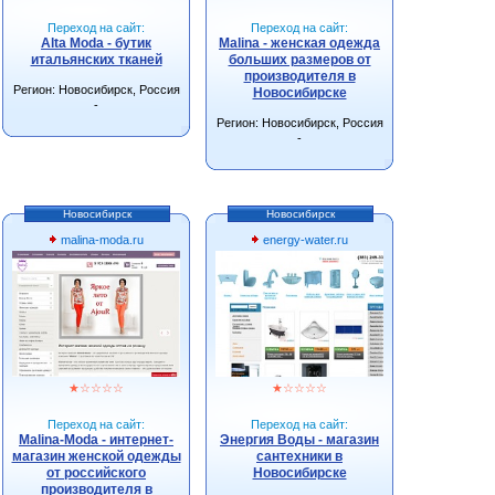
Переход на сайт:
Переход на сайт:
Alta Moda - бутик
Malina - женская одежда
итальянских тканей
больших размеров от
производителя в
Регион: Новосибирск, Россия
Новосибирске
-
Регион: Новосибирск, Россия
-
Новосибирск
Новосибирск
malina-moda.ru
energy-water.ru
★
☆
☆
☆
☆
★
☆
☆
☆
☆
Переход на сайт:
Переход на сайт:
Malina-Moda - интернет-
Энергия Воды - магазин
магазин женской одежды
сантехники в
от российского
Новосибирске
производителя в