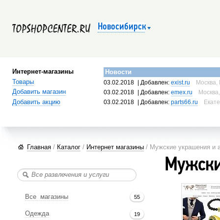
Новосибирск
Интернет-магазины
Новости
Товары
03.02.2018
| Добавлен:
exist.ru
Москва, 
Добавить магазин
03.02.2018
| Добавлен:
emex.ru
Москва,
Добавить акцию
03.02.2018
| Добавлен:
parts66.ru
Екате
Главная
/
Каталог
/
Интернет магазины
/ Мужские украшения и 
Мужски
Все магазины
55
Одежда
19