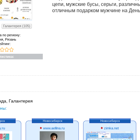
цепи, мужские бусы, серьги, различн
отличным подарком мужчине на День
Галантерея (105)
а по региону:
ия, Рязань
ейтинг:
тистика:
да, Галантерея
ны:
рск
Новосибирск
Новосибирск
y.ru
www.aellina.ru
zimka.net