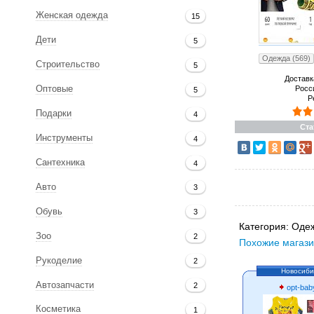
Женская одежда
15
Дети
5
Одежда (569)
Строительство
5
Доставк
Росс
Оптовые
5
Р
Подарки
4
Ста
Инструменты
4
Сантехника
4
Авто
3
Обувь
3
Категория:
Одеж
Зоо
2
Похожие магази
Рукоделие
2
Новосиби
Автозапчасти
2
opt-bab
Косметика
1