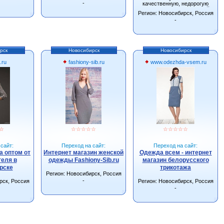
-
качественную, недорогую
одежду от производителей
Регион: Новосибирск, Россия
г.Новосибирска.
-
рск
Новосибирск
Новосибирск
.ru
fashiony-sib.ru
www.odezhda-vsem.ru
☆
☆
☆
☆
☆
☆
☆
☆
☆
☆
☆
сайт:
Переход на сайт:
Переход на сайт:
 оптом от
Интернет магазин женской
Одежда всем - интернет
еля в
одежды Fashiony-Sib.ru
магазин белорусского
рске
трикотажа
Регион: Новосибирск, Россия
-
рск, Россия
Регион: Новосибирск, Россия
-